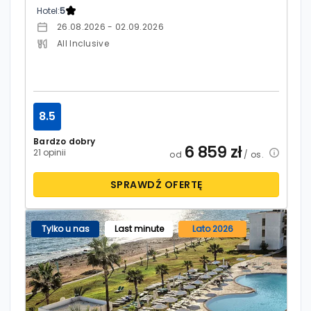
Hotel:
5
26.08.2026 - 02.09.2026
All Inclusive
8.5
Bardzo dobry
6 859
zł
21 opinii
od
/ os.
SPRAWDŹ OFERTĘ
Tylko u nas
Last minute
Lato 2026