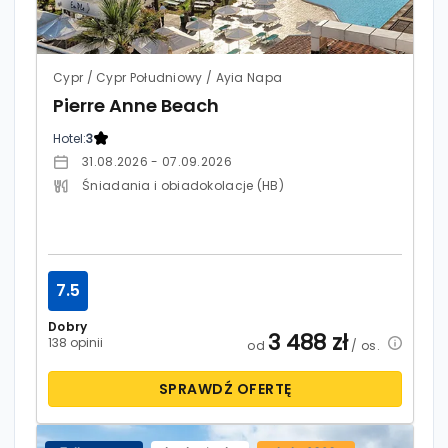
Cypr / Cypr Południowy / Ayia Napa
Pierre Anne Beach
Hotel:
3
31.08.2026 - 07.09.2026
Śniadania i obiadokolacje (HB)
7.5
Dobry
3 488
zł
138 opinii
od
/ os.
SPRAWDŹ OFERTĘ