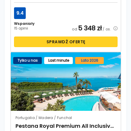
9.4
Wspaniały
5 348
zł
15 opinii
od
/ os.
SPRAWDŹ OFERTĘ
Tylko u nas
Last minute
Lato 2026
Portugalia / Madera / Funchal
Pestana Royal Premium All Inclusive Ocean & Spa