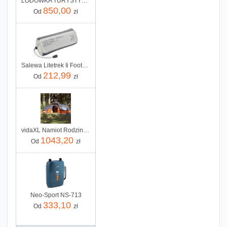
LODÓWKA TURYSTYCZNA KOMPRESOROWA AISBERG LP 36 – NIEZALEŻNE DWIE KOMORY ! (Kopia)
850,00
Od
zł
Salewa Litetrek Ii Footprint Grey
212,99
Od
zł
vidaXL Namiot Rodzinny 11 Os Szaro Pomarańczowy Wodoszczelny 94568
1043,20
Od
zł
Neo-Sport NS-713
333,10
Od
zł