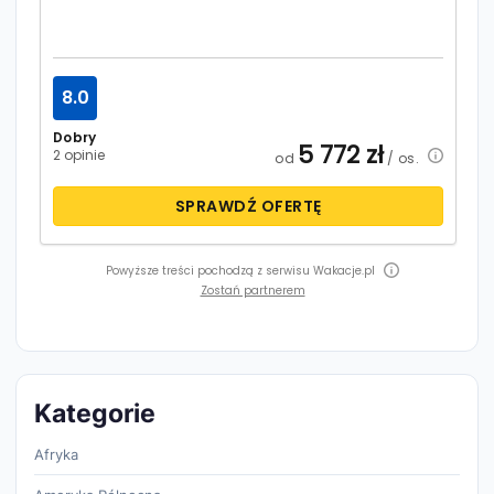
8.0
Dobry
5 772
zł
2 opinie
od
/ os.
SPRAWDŹ OFERTĘ
Powyższe treści pochodzą z serwisu Wakacje.pl
Zostań partnerem
Kategorie
Afryka