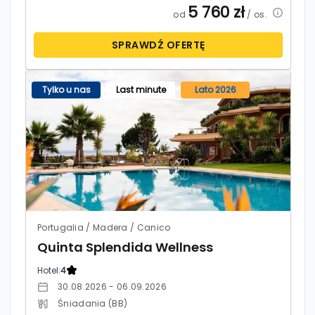
5 760
zł
od
/ os.
SPRAWDŹ OFERTĘ
Tylko u nas
Last minute
Lato 2026
Portugalia / Madera / Canico
Quinta Splendida Wellness
Hotel:
4
30.08.2026 - 06.09.2026
Śniadania (BB)