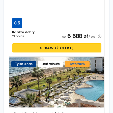
8.5
Bardzo dobry
6 688
zł
21 opinii
od
/ os.
SPRAWDŹ OFERTĘ
Tylko u nas
Last minute
Lato 2026