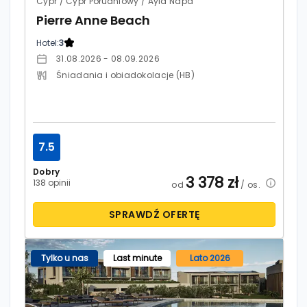
Cypr / Cypr Południowy / Ayia Napa
Pierre Anne Beach
Hotel:
3
31.08.2026 - 08.09.2026
Śniadania i obiadokolacje (HB)
7.5
Dobry
3 378
zł
138 opinii
od
/ os.
SPRAWDŹ OFERTĘ
Tylko u nas
Last minute
Lato 2026