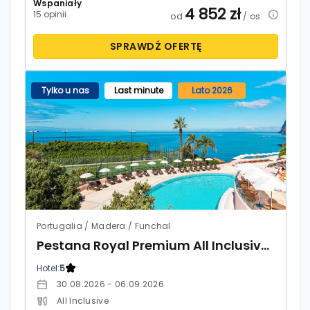
Wspaniały
4 852
zł
15 opinii
od
/ os.
SPRAWDŹ OFERTĘ
Tylko u nas
Last minute
Lato 2026
Portugalia / Madera / Funchal
Pestana Royal Premium All Inclusive Ocean & Spa
Hotel:
5
30.08.2026 - 06.09.2026
All Inclusive