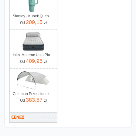
Stanley - Kubek Quencher ProTour Flip Straw 1,18L Spring Green (10125740179)
209,15
Od
zł
Intex Materac Ultra Plush Headboard 64448
409,95
Od
zł
Coleman Przedsionek Classic Awning
383,57
Od
zł