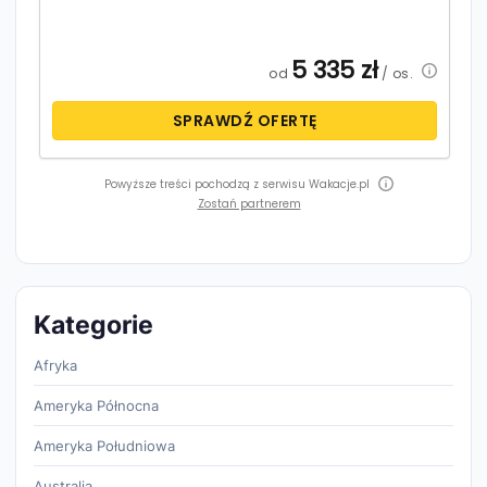
5 335
zł
od
/ os.
SPRAWDŹ OFERTĘ
Powyższe treści pochodzą z serwisu Wakacje.pl
Zostań partnerem
Kategorie
Afryka
Ameryka Północna
Ameryka Południowa
Australia