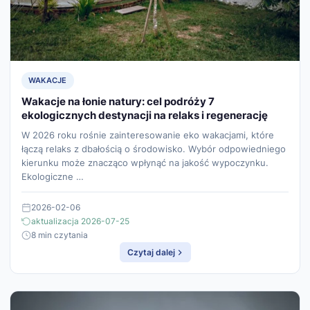
WAKACJE
Wakacje na łonie natury: cel podróży 7
ekologicznych destynacji na relaks i regenerację
W 2026 roku rośnie zainteresowanie eko wakacjami, które
łączą relaks z dbałością o środowisko. Wybór odpowiedniego
kierunku może znacząco wpłynąć na jakość wypoczynku.
Ekologiczne …
2026-02-06
aktualizacja 2026-07-25
8 min czytania
Czytaj dalej