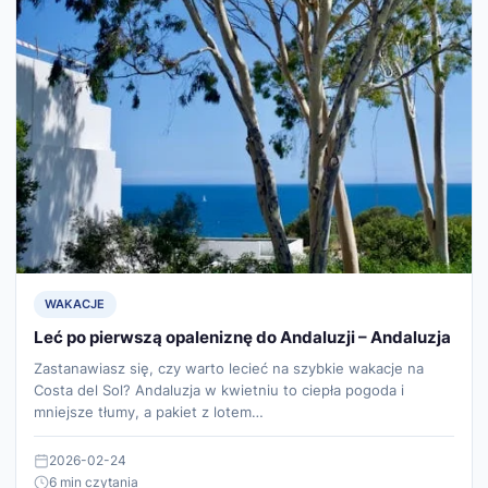
WAKACJE
Leć po pierwszą opaleniznę do Andaluzji – Andaluzja
Zastanawiasz się, czy warto lecieć na szybkie wakacje na
Costa del Sol? Andaluzja w kwietniu to ciepła pogoda i
mniejsze tłumy, a pakiet z lotem…
2026-02-24
6 min czytania