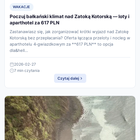
WAKACJE
Poczuj bałkański klimat nad Zatoką Kotorską — loty i
aparthotel za 617 PLN
Zastanawiasz się, jak zorganizować krótki wyjazd nad Zatokę
Kotorską bez przepłacania? Oferta łącząca przeloty i nocleg w
aparthotelu 4‑gwiazdkowym za **617 PLN** to opcja
dla&hell…
2026-02-27
7 min czytania
Czytaj dalej