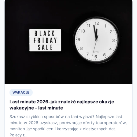
WAKACJE
Last minute 2026: jak znaleźć najlepsze okazje
wakacyjne – last minute
Szukasz szybkich sposobów na tani wyjazd? Najlepsze last
minute w 2026 uzyskasz, porównując oferty touroperatorów,
monitorując spadki cen i korzystając z elastycznych dat.
Polacy r…