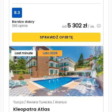
8.3
Bardzo dobry
5 302
zł
393 opinie
od
/ os.
SPRAWDŹ OFERTĘ
Last minute
Lato 2026
Turcja / Riwiera Turecka / Alanya
Kleopatra Atlas