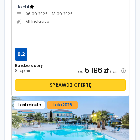
Hotel:
4
06.09.2026 - 13.09.2026
All Inclusive
8.2
Bardzo dobry
5 196
zł
81 opinii
od
/ os.
SPRAWDŹ OFERTĘ
Last minute
Lato 2026