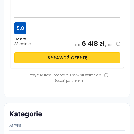
5.8
Dobry
6 418
zł
33 opinie
od
/ os.
SPRAWDŹ OFERTĘ
Powyższe treści pochodzą z serwisu Wakacje.pl
Zostań partnerem
Kategorie
Afryka