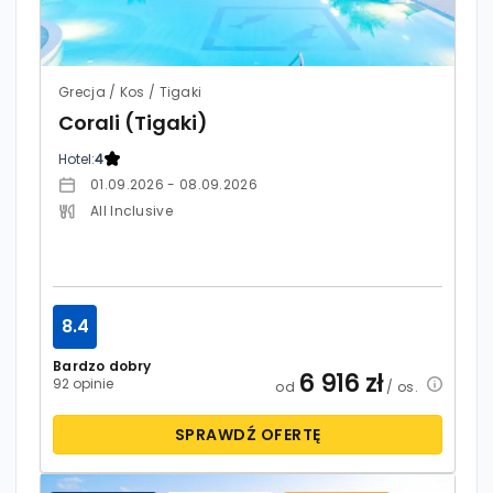
Grecja / Kos / Tigaki
Corali (Tigaki)
Hotel:
4
01.09.2026 - 08.09.2026
All Inclusive
8.4
Bardzo dobry
6 916
zł
92 opinie
od
/ os.
SPRAWDŹ OFERTĘ