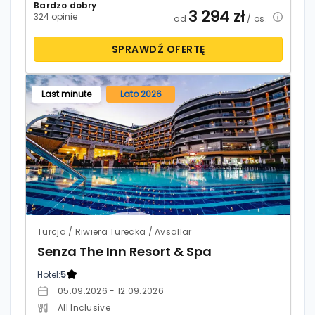
Bardzo dobry
3 294
zł
324 opinie
od
/ os.
SPRAWDŹ OFERTĘ
Last minute
Lato 2026
Turcja / Riwiera Turecka / Avsallar
Senza The Inn Resort & Spa
Hotel:
5
05.09.2026 - 12.09.2026
All Inclusive