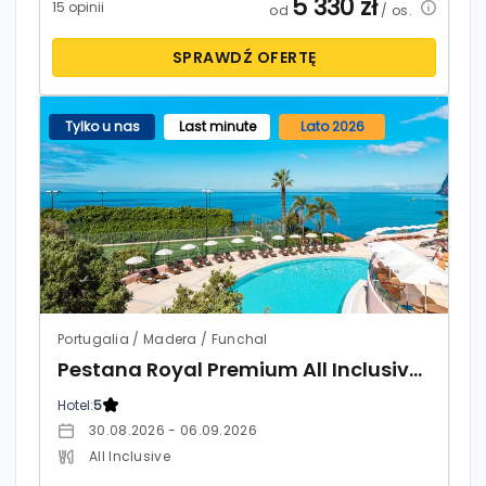
5 330
zł
15 opinii
od
/ os.
SPRAWDŹ OFERTĘ
Tylko u nas
Last minute
Lato 2026
Portugalia / Madera / Funchal
Pestana Royal Premium All Inclusive Ocean & Spa
Hotel:
5
30.08.2026 - 06.09.2026
All Inclusive