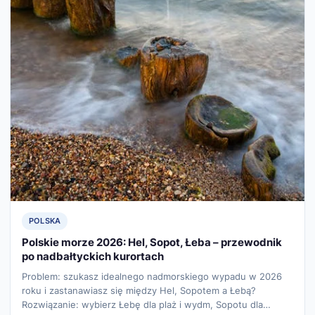
POLSKA
Polskie morze 2026: Hel, Sopot, Łeba – przewodnik
po nadbałtyckich kurortach
Problem: szukasz idealnego nadmorskiego wypadu w 2026
roku i zastanawiasz się między Hel, Sopotem a Łebą?
Rozwiązanie: wybierz Łebę dla plaż i wydm, Sopotu dla…