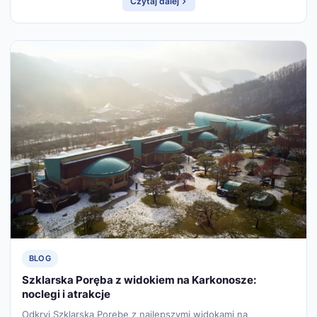
Czytaj dalej
BLOG
Szklarska Poręba z widokiem na Karkonosze:
noclegi i atrakcje
Odkryj Szklarską Porębę z najlepszymi widokami na