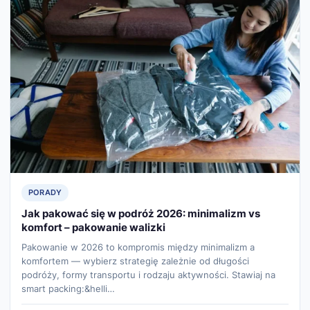
PORADY
Jak pakować się w podróż 2026: minimalizm vs
komfort – pakowanie walizki
Pakowanie w 2026 to kompromis między minimalizm a
komfortem — wybierz strategię zależnie od długości
podróży, formy transportu i rodzaju aktywności. Stawiaj na
smart packing:&helli…