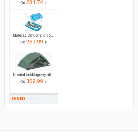
284,74
Od
zł
Materac Dmuchany do Pływania Leżak do Opalania z Poduszką 175cm Niebieski
269,99
Od
zł
Namiot trekkingowy ultralekki 2-osobowy KADVA EXPEDIT 2 PRO zielony Wiosna 2025
309,99
Od
zł