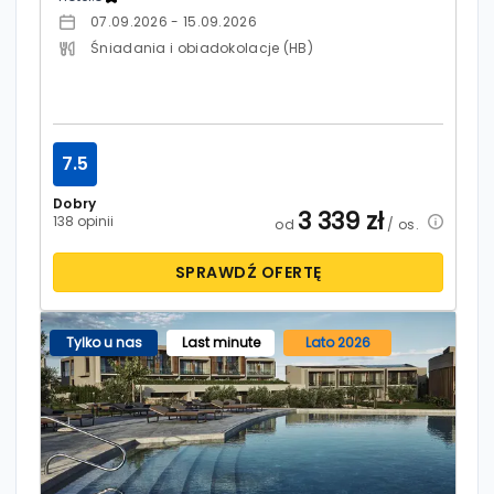
07.09.2026 - 15.09.2026
Śniadania i obiadokolacje (HB)
7.5
Dobry
3 339
zł
138 opinii
od
/ os.
SPRAWDŹ OFERTĘ
Tylko u nas
Last minute
Lato 2026