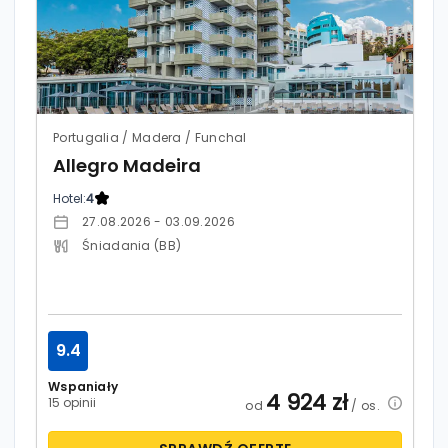
Portugalia / Madera / Funchal
Allegro Madeira
Hotel:
4
27.08.2026 - 03.09.2026
Śniadania (BB)
9.4
Wspaniały
4 924
zł
15 opinii
od
/ os.