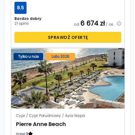
8.5
Bardzo dobry
6 674
zł
21 opinii
od
/ os.
SPRAWDŹ OFERTĘ
Tylko u nas
Lato 2026
Cypr / Cypr Południowy / Ayia Napa
Pierre Anne Beach
Hotel:
3