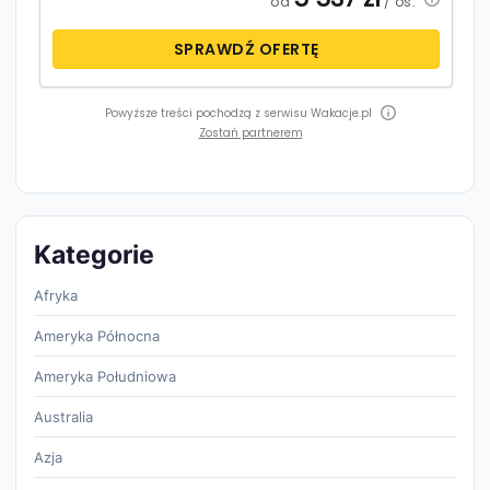
od
/ os.
SPRAWDŹ OFERTĘ
Powyższe treści pochodzą z serwisu Wakacje.pl
Zostań partnerem
Kategorie
Afryka
Ameryka Północna
Ameryka Południowa
Australia
Azja