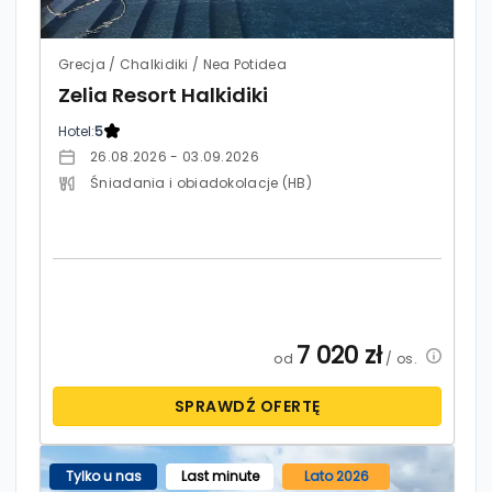
Grecja / Chalkidiki / Nea Potidea
Zelia Resort Halkidiki
Hotel:
5
26.08.2026 - 03.09.2026
Śniadania i obiadokolacje (HB)
7 020
zł
od
/ os.
SPRAWDŹ OFERTĘ
Tylko u nas
Last minute
Lato 2026