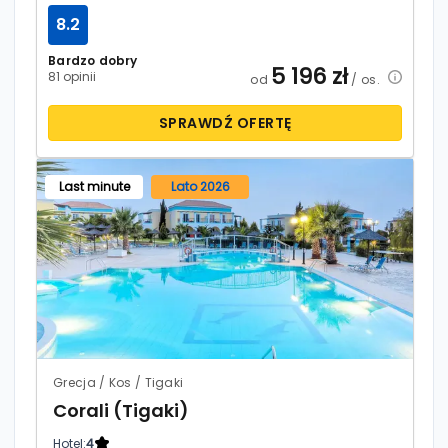
8.2
Bardzo dobry
5 196
zł
81 opinii
od
/ os.
SPRAWDŹ OFERTĘ
Last minute
Lato 2026
Grecja / Kos / Tigaki
Corali (Tigaki)
Hotel:
4