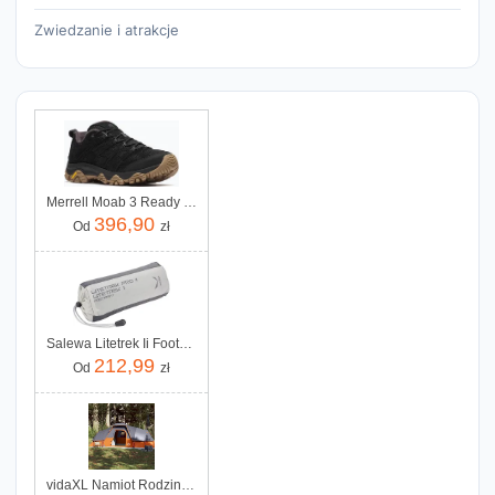
Zwiedzanie i atrakcje
Merrell Moab 3 Ready Zip Black
396,90
Od
zł
Salewa Litetrek Ii Footprint Grey
212,99
Od
zł
vidaXL Namiot Rodzinny 11 Os Szaro Pomarańczowy Wodoszczelny 94568