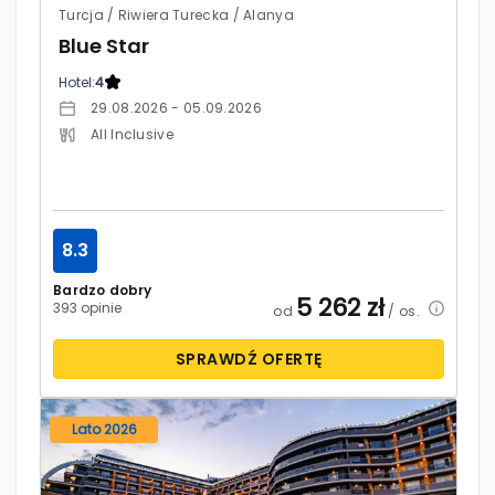
Turcja / Riwiera Turecka / Alanya
Blue Star
Hotel:
4
29.08.2026 - 05.09.2026
All Inclusive
8.3
Bardzo dobry
5 262
zł
393 opinie
od
/ os.
SPRAWDŹ OFERTĘ
Lato 2026