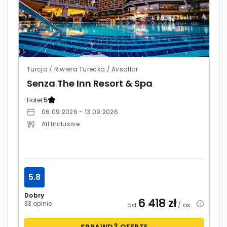
Turcja / Riwiera Turecka / Avsallar
Senza The Inn Resort & Spa
Hotel:
5
06.09.2026 - 13.09.2026
All Inclusive
5.8
Dobry
6 418
zł
33 opinie
od
/ os.
SPRAWDŹ OFERTĘ