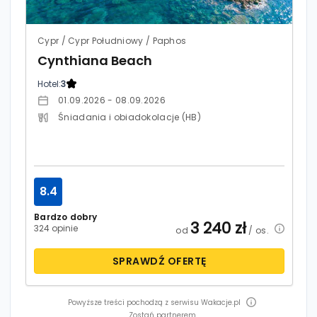
Cypr / Cypr Południowy / Paphos
Cynthiana Beach
Hotel:
3
01.09.2026 - 08.09.2026
Śniadania i obiadokolacje (HB)
8.4
Bardzo dobry
3 240
zł
324 opinie
od
/ os.
SPRAWDŹ OFERTĘ
Powyższe treści pochodzą z serwisu Wakacje.pl
Zostań partnerem