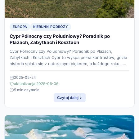
EUROPA
KIERUNKI PODRÓŻY
Cypr Północny czy Południowy? Poradnik po
Plażach, Zabytkach i Kosztach
Cypr Północny czy Południowy? Poradnik po Plażach,
Zabytkach i Kosztach Cypr to wyspa pełna kontrastów, gdzie
historia splata się z naturalnym pięknem, a każdego roku……
2025-05-24
aktualizacja 2025-06-06
5 min czytania
Czytaj dalej