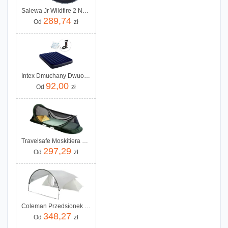
Salewa Jr Wildfire 2 Navy Blazer Java Blue
289,74
Od
zł
Intex Dmuchany Dwuosobowy Z Pompką Tłokową 64758 68612
92,00
Od
zł
Travelsafe Moskitiera 1-osobowa na łóżko turystyczne TS0132
297,29
Od
zł
Coleman Przedsionek Classic Awning
348,27
Od
zł