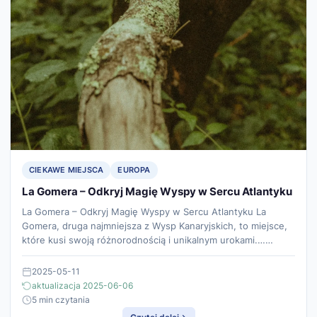
CIEKAWE MIEJSCA
EUROPA
La Gomera – Odkryj Magię Wyspy w Sercu Atlantyku
La Gomera – Odkryj Magię Wyspy w Sercu Atlantyku La
Gomera, druga najmniejsza z Wysp Kanaryjskich, to miejsce,
które kusi swoją różnorodnością i unikalnym urokami.……
2025-05-11
aktualizacja 2025-06-06
5 min czytania