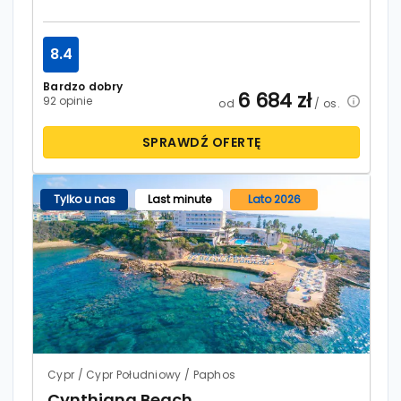
8.4
Bardzo dobry
6 684
zł
92 opinie
od
/ os.
SPRAWDŹ OFERTĘ
Tylko u nas
Last minute
Lato 2026
Cypr / Cypr Południowy / Paphos
Cynthiana Beach