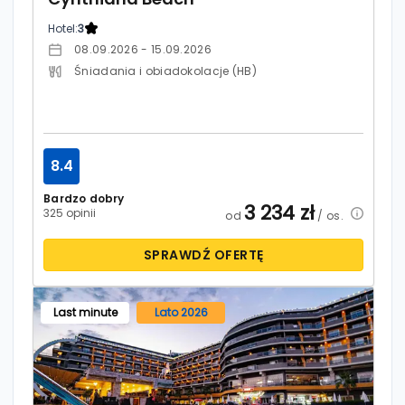
Hotel:
3
08.09.2026 - 15.09.2026
Śniadania i obiadokolacje (HB)
8.4
Bardzo dobry
3 234
zł
325 opinii
od
/ os.
SPRAWDŹ OFERTĘ
Last minute
Lato 2026