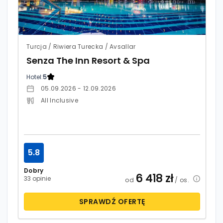
Turcja / Riwiera Turecka / Avsallar
Senza The Inn Resort & Spa
Hotel:
5
05.09.2026 - 12.09.2026
All Inclusive
5.8
Dobry
6 418
zł
33 opinie
od
/ os.
SPRAWDŹ OFERTĘ