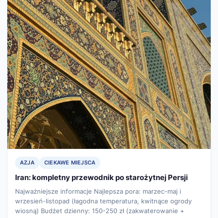
AZJA
CIEKAWE MIEJSCA
Iran: kompletny przewodnik po starożytnej Persji
Najważniejsze informacje Najlepsza pora: marzec-maj i
wrzesień-listopad (łagodna temperatura, kwitnące ogrody
wiosną) Budżet dzienny: 150-250 zł (zakwaterowanie +