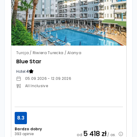
Turcja / Riwiera Turecka / Alanya
Blue Star
Hotel:
4
05.09.2026 - 12.09.2026
All Inclusive
8.3
Bardzo dobry
5 418
zł
393 opinie
od
/ os.