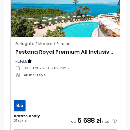
Portugalia / Madera / Funchal
Pestana Royal Premium All Inclusive Ocean & Spa
Hotel:
5
30.08.2026 - 06.09.2026
All Inclusive
8.5
Bardzo dobry
6 688
zł
21 opinii
od
/ os.