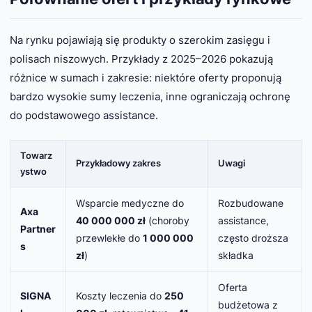
Na rynku pojawiają się produkty o szerokim zasięgu i
polisach niszowych. Przykłady z 2025–2026 pokazują
różnice w sumach i zakresie: niektóre oferty proponują
bardzo wysokie sumy leczenia, inne ograniczają ochronę
do podstawowego assistance.
Towarz
Przykładowy zakres
Uwagi
ystwo
Wsparcie medyczne do
Rozbudowane
Axa
40 000 000 zł
(choroby
assistance,
Partner
przewlekłe do
1 000 000
często droższa
s
zł
)
składka
Oferta
SIGNA
Koszty leczenia do
250
budżetowa z