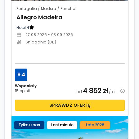
Portugalia / Madera / Funchal
Allegro Madeira
Hotel:
4
27.08.2026 - 03.09.2026
Śniadania (BB)
9.4
Wspaniały
4 852
zł
15 opinii
od
/ os.
SPRAWDŹ OFERTĘ
Tylko u nas
Last minute
Lato 2026