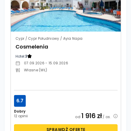
Cypr / Cypr Południowy / Ayia Napa
Cosmelenia
Hotel:
3
07.09.2026 - 15.09.2026
Własne (WŁ)
6.7
Dobry
1 916
zł
12 opinii
od
/ os.
SPRAWDŹ OFERTĘ