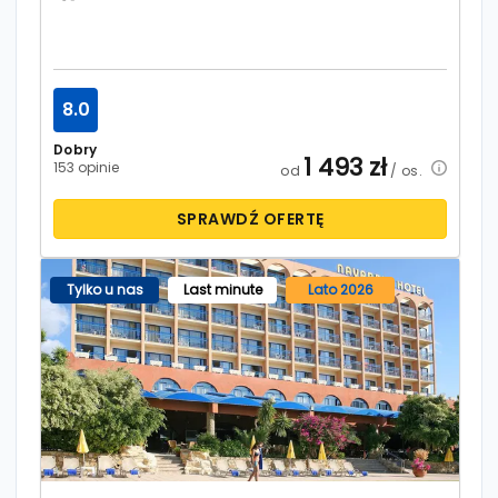
8.0
Dobry
1 493
zł
153 opinie
od
/ os.
SPRAWDŹ OFERTĘ
Tylko u nas
Last minute
Lato 2026