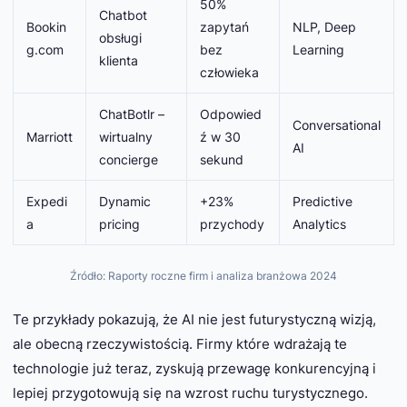
50%
Chatbot
Bookin
zapytań
NLP, Deep
obsługi
g.com
bez
Learning
klienta
człowieka
ChatBotlr –
Odpowied
Conversational
Marriott
wirtualny
ź w 30
AI
concierge
sekund
Expedi
Dynamic
+23%
Predictive
a
pricing
przychody
Analytics
Źródło: Raporty roczne firm i analiza branżowa 2024
Te przykłady pokazują, że AI nie jest futurystyczną wizją,
ale obecną rzeczywistością. Firmy które wdrażają te
technologie już teraz, zyskują przewagę konkurencyjną i
lepiej przygotowują się na wzrost ruchu turystycznego.