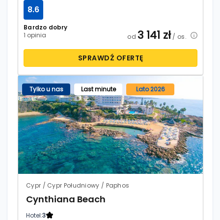
8.6
Bardzo dobry
3 141
zł
1 opinia
od
/ os.
SPRAWDŹ OFERTĘ
Tylko u nas
Last minute
Lato 2026
Cypr / Cypr Południowy / Paphos
Cynthiana Beach
Hotel:
3