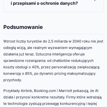
użytkowników na stronie (czas, kliknięcia,
i przepisami o ochronie danych?
wyszukiwania) oraz feedbacku od klientów
(recenzje, oceny, ankiety). Minimum 10 000
Tak, pod warunkiem właściwej implementacji.
punktów danych zapewnia wiarygodne predykcje.
Kluczowe wymagania to: zgoda użytkownika na
Im więcej danych, tym lepsze wyniki AI.
przetwarzanie danych, możliwość usunięcia
Podsumowanie
danych na żądanie, transparentność co do
wykorzystania AI oraz szyfrowanie danych
osobowych. Firmy muszą wdrożyć Privacy by
Wzrost liczby turystów do 2,5 miliarda w 2040 roku nie jest
Design i regularnie audytować systemy AI.
odległą wizją, ale realnym wyzwaniem wymagającym
działania już teraz. Sztuczna inteligencja oferuje
sprawdzone rozwiązania: od chatbotów redukujących
koszty obsługi o 40%, przez personalizację zwiększającą
konwersję o 85%, po dynamic pricing maksymalizujący
przychody.
Przykłady Airbnb, Booking.com i Marriott pokazują, że AI
działa i przynosi konkretne rezultaty. Firmy które wdrażają
te technologie zyskują przewagę konkurencyjną i lepiej