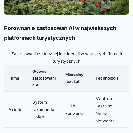
Porównanie zastosowań AI w największych
platformach turystycznych
Zastosowania sztucznej inteligencji w wiodących firmach
turystycznych
Główne
Mierzalny
Firma
zastosowani
Technologia
rezultat
e AI
Machine
System
+17%
Learning,
Airbnb
rekomendac
konwersji
Neural
ji ofert
Networks