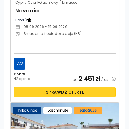
Cypr / Cypr Południowy / Limassol
Navarria
Hotel:
3
08.09.2026 - 15.09.2026
Śniadania i obiadokolacje (HB)
7.2
Dobry
2 451
zł
42 opinie
od
/ os.
SPRAWDŹ OFERTĘ
Tylko u nas
Last minute
Lato 2026