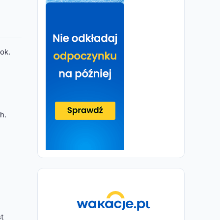
ok.
h.
t