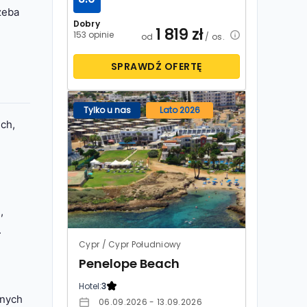
zeba
Dobry
1 819
zł
153 opinie
od
/ os.
SPRAWDŹ OFERTĘ
Tylko u nas
Lato 2026
ich,
,
.
Cypr / Cypr Południowy
Penelope Beach
Hotel:
3
knych
06.09.2026 - 13.09.2026