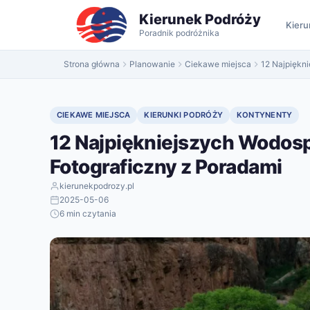
do
Kierunek Podróży
treści
Kieru
Poradnik podróżnika
Strona główna
Planowanie
Ciekawe miejsca
12 Najpiękn
CIEKAWE MIEJSCA
KIERUNKI PODRÓŻY
KONTYNENTY
12 Najpiękniejszych Wodos
Fotograficzny z Poradami
kierunekpodrozy.pl
2025-05-06
6 min czytania