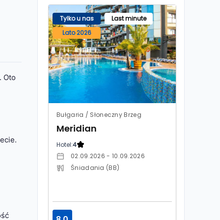
Tylko u nas
Last minute
Lato 2026
. Oto
Bułgaria / Słoneczny Brzeg
Meridian
ecie.
Hotel:
4
02.09.2026 - 10.09.2026
Śniadania (BB)
ość
8.0