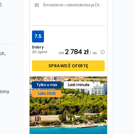
ć.
Śniadania i obiadokolacje (HB)
7.5
Dobry
2 784
zł
30 opinii
od
/ os.
ch,
SPRAWDŹ OFERTĘ
Tylko u nas
Last minute
czony
Lato 2026