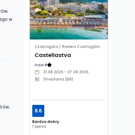
rów.
wego w
Czarnogóra / Riwiera Czarnogórska / Petrovac
Castellastva
Hotel:
4
31.08.2026 - 07.09.2026
Śniadania (BB)
trów.
8.6
Bardzo dobry
1 opinia