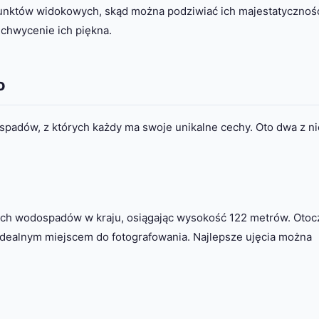
punktów widokowych, skąd można podziwiać ich majestatycznoś
uchwycenie ich piękna.
o
ospadów, z których każdy ma swoje unikalne cechy. Oto dwa z ni
zych wodospadów w kraju, osiągając wysokość 122 metrów. Oto
idealnym miejscem do fotografowania. Najlepsze ujęcia można