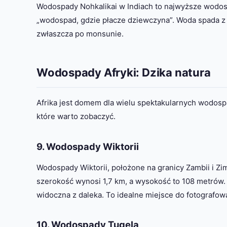
Wodospady Nohkalikai w Indiach to najwyższe wodos
„wodospad, gdzie płacze dziewczyna”. Woda spada z kl
zwłaszcza po monsunie.
Wodospady Afryki: Dzika natura
Afrika jest domem dla wielu spektakularnych wodospa
które warto zobaczyć.
9. Wodospady Wiktorii
Wodospady Wiktorii, położone na granicy Zambii i Zi
szerokość wynosi 1,7 km, a wysokość to 108 metrów.
widoczna z daleka. To idealne miejsce do fotografo
10. Wodospady Tugela