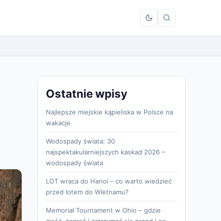
Ostatnie wpisy
Najlepsze miejskie kąpieliska w Polsce na
wakacje
Wodospady świata: 30
najspektakularniejszych kaskad 2026 –
wodospady świata
LOT wraca do Hanoi – co warto wiedzieć
przed lotem do Wietnamu?
Memoriał Tournament w Ohio – gdzie
zjeść, zagrać i zatrzymać się przed i po