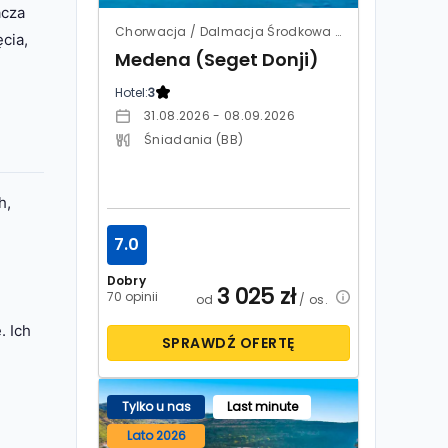
acza
Chorwacja / Dalmacja Środkowa / Trogir
cia,
Medena (Seget Donji)
Hotel:
3
31.08.2026 - 08.09.2026
Śniadania (BB)
h,
7.0
Dobry
3 025
zł
70 opinii
od
/ os.
. Ich
SPRAWDŹ OFERTĘ
Tylko u nas
Last minute
Lato 2026