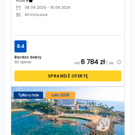
Hotel:
4
08.09.2026 - 15.09.2026
All Inclusive
8.4
Bardzo dobry
6 784
zł
92 opinie
od
/ os.
SPRAWDŹ OFERTĘ
Tylko u nas
Lato 2026