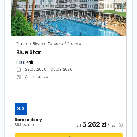
Turcja / Riwiera Turecka / Alanya
Blue Star
Hotel:
4
29.08.2026 - 05.09.2026
All Inclusive
8.3
Bardzo dobry
5 262
zł
393 opinie
od
/ os.