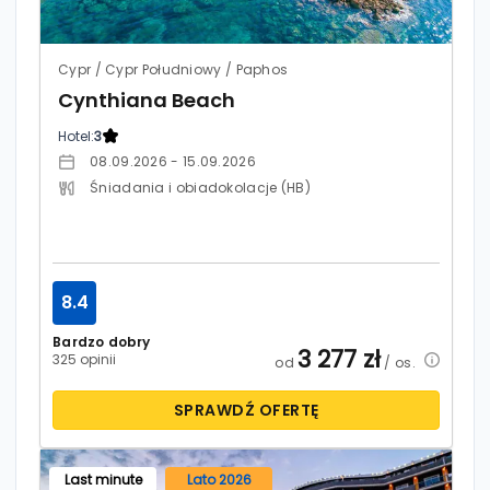
Cypr / Cypr Południowy / Paphos
Cynthiana Beach
Hotel:
3
08.09.2026 - 15.09.2026
Śniadania i obiadokolacje (HB)
8.4
Bardzo dobry
3 277
zł
325 opinii
od
/ os.
SPRAWDŹ OFERTĘ
Last minute
Lato 2026