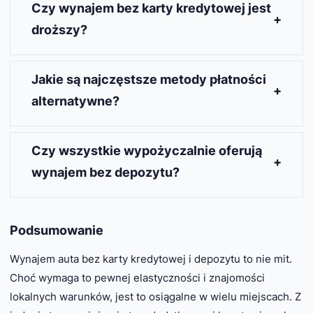
Czy wynajem bez karty kredytowej jest
droższy?
Tak, wynajem bez karty kredytowej często wiąże
się z wyższymi kosztami. Dodatkowe opłaty mogą
Jakie są najczęstsze metody płatności
obejmować pełne ubezpieczenie lub inne pakiety
alternatywne?
zabezpieczające. Warto dokładnie sprawdzić
warunki wynajmu i porównać je z ofertami
Najczęściej stosowane alternatywne metody
wymagającymi karty kredytowej.
płatności to karty debetowe, przelewy bankowe
Czy wszystkie wypożyczalnie oferują
oraz szybkie przelewy online. Każda z tych opcji
wynajem bez depozytu?
ma swoje zalety i wady, dlatego warto dokładnie
zapoznać się z ofertą konkretnej wypożyczalni.
Nie, nie wszystkie wypożyczalnie oferują wynajem
bez depozytu. Tylko niektóre firmy decydują się
Podsumowanie
na takie rozwiązanie, zazwyczaj w połączeniu z
pełnym ubezpieczeniem. Dlatego warto dokładnie
Wynajem auta bez karty kredytowej i depozytu to nie mit.
sprawdzić oferty i warunki przed dokonaniem
Choć wymaga to pewnej elastyczności i znajomości
rezerwacji.
lokalnych warunków, jest to osiągalne w wielu miejscach. Z