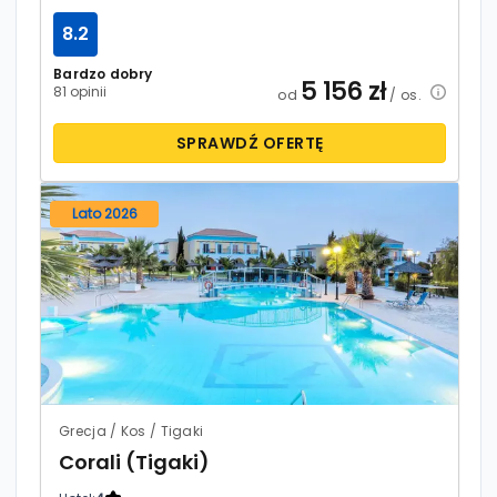
8.2
Bardzo dobry
5 156
zł
81 opinii
od
/ os.
SPRAWDŹ OFERTĘ
Lato 2026
Grecja / Kos / Tigaki
Corali (Tigaki)