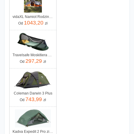
vidaXL Namiot Rodzinny 11 Os Szaro Pomarańczowy Wodoszczelny 94568
1043,20
Od
zł
Travelsafe Moskitiera 1-osobowa na łóżko turystyczne TS0132
297,29
Od
zł
Coleman Darwin 3 Plus
743,99
Od
zł
Kadva Expedit 2 Pro zielony