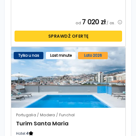
7 020
zł
od
/ os.
SPRAWDŹ OFERTĘ
Tylko u nas
Last minute
Lato 2026
Portugalia / Madera / Funchal
Turim Santa Maria
Hotel:
4