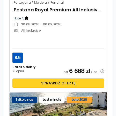
Portugalia / Madera / Funchal
Pestana Royal Premium All Inclusive Ocean & Spa
Hotel:
5
30.08.2026 - 06.09.2026
All Inclusive
8.5
Bardzo dobry
6 688
zł
21 opinii
od
/ os.
SPRAWDŹ OFERTĘ
Tylko u nas
Last minute
Lato 2026