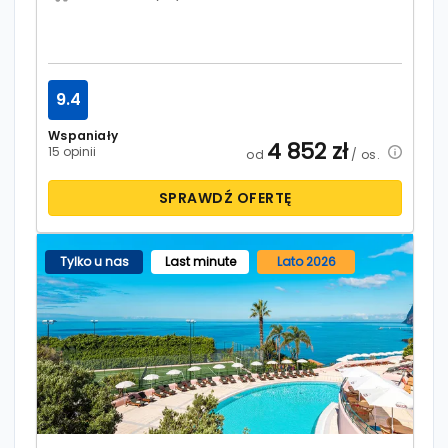
9.4
Wspaniały
4 852
zł
15 opinii
od
/ os.
SPRAWDŹ OFERTĘ
Tylko u nas
Last minute
Lato 2026