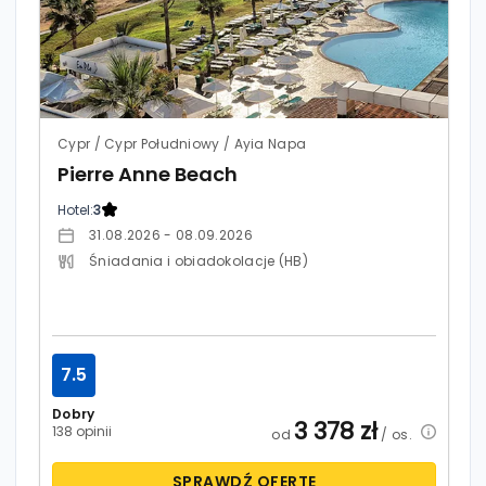
Cypr / Cypr Południowy / Ayia Napa
Pierre Anne Beach
Hotel:
3
31.08.2026 - 08.09.2026
Śniadania i obiadokolacje (HB)
7.5
Dobry
3 378
zł
138 opinii
od
/ os.
SPRAWDŹ OFERTĘ