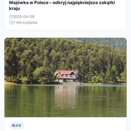
Majówka w Polsce – odkryj najpiękniejsze zakątki
kraju
2025-04-08
7 min czytania
BLOG