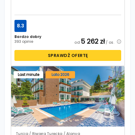
8.3
Bardzo dobry
5 262
zł
393 opinie
od
/ os.
SPRAWDŹ OFERTĘ
Last minute
Lato 2026
Turcja / Riwiera Turecka / Alanya