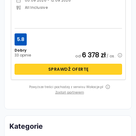
05.09.2026 - 12.09.2026
All Inclusive
5.8
Dobry
6 378
zł
33 opinie
od
/ os.
SPRAWDŹ OFERTĘ
Powyższe treści pochodzą z serwisu Wakacje.pl
Zostań partnerem
Kategorie