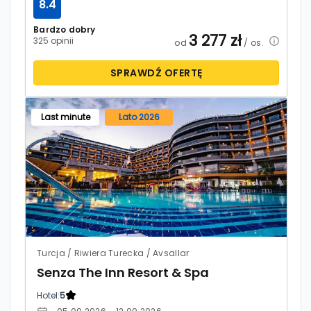
8.4
Bardzo dobry
3 277
zł
325 opinii
od
/ os.
SPRAWDŹ OFERTĘ
Last minute
Lato 2026
Turcja / Riwiera Turecka / Avsallar
Senza The Inn Resort & Spa
Hotel:
5