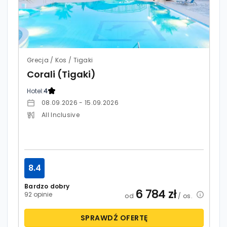
Grecja / Kos / Tigaki
Corali (Tigaki)
Hotel:
4
08.09.2026 - 15.09.2026
All Inclusive
8.4
Bardzo dobry
6 784
zł
92 opinie
od
/ os.
SPRAWDŹ OFERTĘ