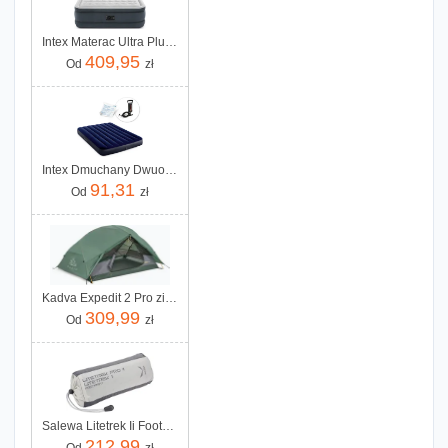
Intex Materac Ultra Plush Headboard 64448
409,95
Od
zł
Intex Dmuchany Dwuosobowy Z Pompką Tłokową 64758 68612
91,31
Od
zł
Kadva Expedit 2 Pro zielony
309,99
Od
zł
Salewa Litetrek Ii Footprint Grey
212,99