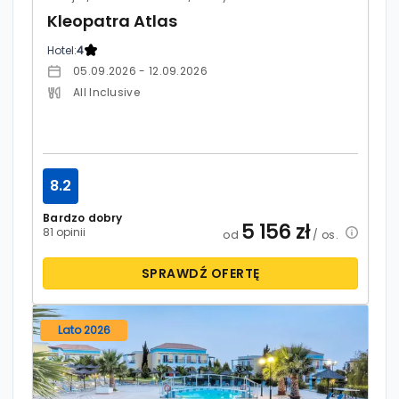
Kleopatra Atlas
Hotel:
4
05.09.2026 - 12.09.2026
All Inclusive
8.2
Bardzo dobry
5 156
zł
81 opinii
od
/ os.
SPRAWDŹ OFERTĘ
Lato 2026