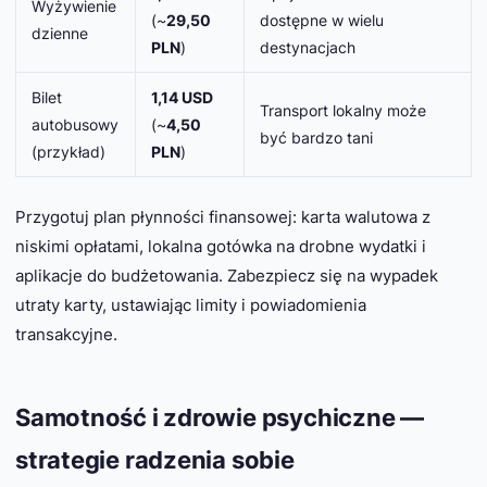
Wyżywienie
(~
29,50
dostępne w wielu
dzienne
PLN
)
destynacjach
Bilet
1,14 USD
Transport lokalny może
autobusowy
(~
4,50
być bardzo tani
(przykład)
PLN
)
Przygotuj plan płynności finansowej: karta walutowa z
niskimi opłatami, lokalna gotówka na drobne wydatki i
aplikacje do budżetowania. Zabezpiecz się na wypadek
utraty karty, ustawiając limity i powiadomienia
transakcyjne.
Samotność i zdrowie psychiczne —
strategie radzenia sobie