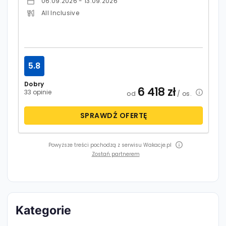
06.09.2026 - 13.09.2026
All Inclusive
5.8
Dobry
6 418
zł
33 opinie
od
/ os.
SPRAWDŹ OFERTĘ
Powyższe treści pochodzą z serwisu Wakacje.pl
Zostań partnerem
Kategorie