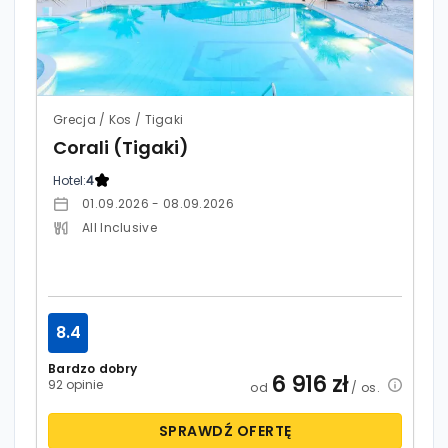
Grecja / Kos / Tigaki
Corali (Tigaki)
Hotel:
4
01.09.2026 - 08.09.2026
All Inclusive
8.4
Bardzo dobry
6 916
zł
92 opinie
od
/ os.
SPRAWDŹ OFERTĘ