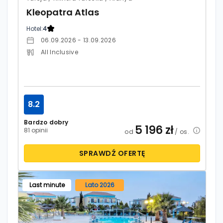
Kleopatra Atlas
Hotel:
4
06.09.2026 - 13.09.2026
All Inclusive
8.2
Bardzo dobry
5 196
zł
81 opinii
od
/ os.
SPRAWDŹ OFERTĘ
Last minute
Lato 2026