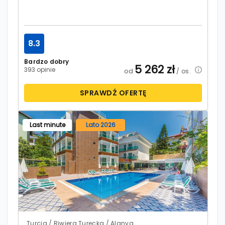
8.3
Bardzo dobry
5 262
zł
393 opinie
od
/ os.
SPRAWDŹ OFERTĘ
Last minute
Lato 2026
Turcja / Riwiera Turecka / Alanya