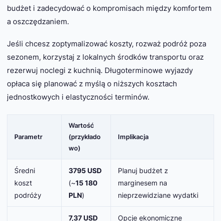
budżet i zadecydować o kompromisach między komfortem
a oszczędzaniem.
Jeśli chcesz zoptymalizować koszty, rozważ podróż poza
sezonem, korzystaj z lokalnych środków transportu oraz
rezerwuj noclegi z kuchnią. Długoterminowe wyjazdy
opłaca się planować z myślą o niższych kosztach
jednostkowych i elastyczności terminów.
Wartość
Parametr
(przykłado
Implikacja
wo)
Średni
3795 USD
Planuj budżet z
koszt
(~
15 180
marginesem na
podróży
PLN
)
nieprzewidziane wydatki
7,37 USD
Opcje ekonomiczne