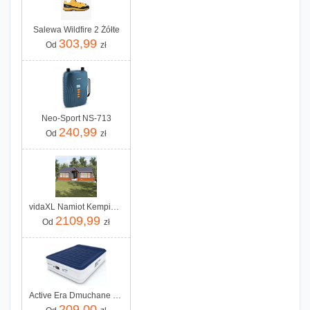
Salewa Wildfire 2 Żółte
303,99
Od
zł
Neo-Sport NS-713
240,99
Od
zł
vidaXL Namiot Kempingowy Z Oknami Szary I Pomarańczowy 12 Os Wodoodporny 4100702
2109,99
Od
zł
Active Era Dmuchane Łóżko Luxury Air Bed 203X152X56Cm (King Size) Niebieski
209,00