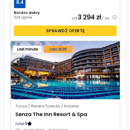
8.4
Bardzo dobry
3 294
zł
324 opinie
od
/ os.
SPRAWDŹ OFERTĘ
Last minute
Lato 2026
Turcja / Riwiera Turecka / Avsallar
Senza The Inn Resort & Spa
Hotel:
5