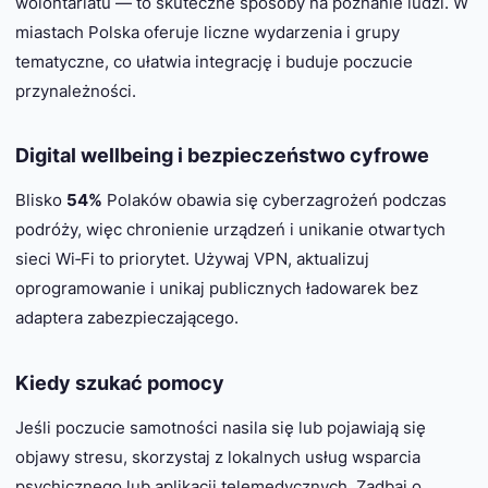
wolontariatu — to skuteczne sposoby na poznanie ludzi. W
miastach Polska oferuje liczne wydarzenia i grupy
tematyczne, co ułatwia integrację i buduje poczucie
przynależności.
Digital wellbeing i bezpieczeństwo cyfrowe
Blisko
54%
Polaków obawia się cyberzagrożeń podczas
podróży, więc chronienie urządzeń i unikanie otwartych
sieci Wi‑Fi to priorytet. Używaj VPN, aktualizuj
oprogramowanie i unikaj publicznych ładowarek bez
adaptera zabezpieczającego.
Kiedy szukać pomocy
Jeśli poczucie samotności nasila się lub pojawiają się
objawy stresu, skorzystaj z lokalnych usług wsparcia
psychicznego lub aplikacji telemedycznych. Zadbaj o