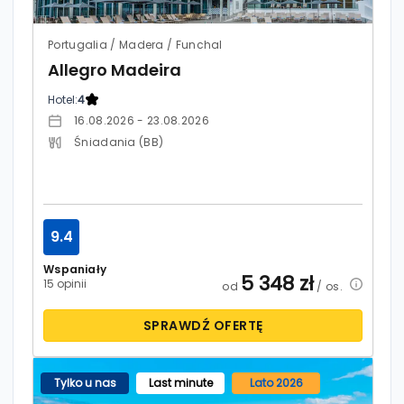
Portugalia / Madera / Funchal
Allegro Madeira
Hotel:
4
16.08.2026 - 23.08.2026
Śniadania (BB)
9.4
Wspaniały
5 348
zł
15 opinii
od
/ os.
SPRAWDŹ OFERTĘ
Tylko u nas
Last minute
Lato 2026