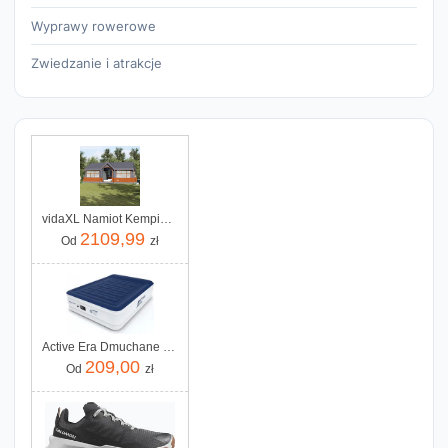
Wyprawy rowerowe
Zwiedzanie i atrakcje
vidaXL Namiot Kempingowy Z Oknami Szary I Pomarańczowy 12 Os Wodoodporny 4100702
2109,99
Od
zł
Active Era Dmuchane Łóżko Luxury Air Bed 203X152X56Cm (King Size) Niebieski
209,00
Od
zł