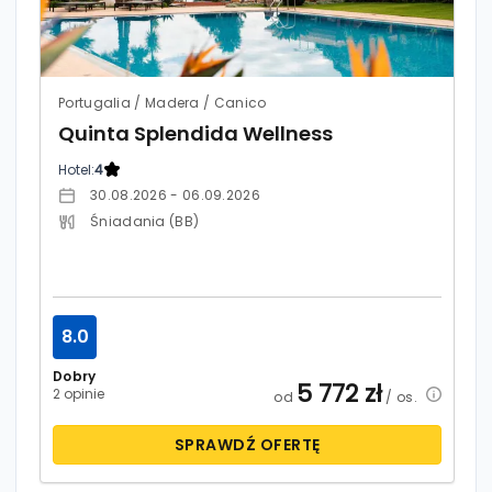
Portugalia / Madera / Canico
Quinta Splendida Wellness
Hotel:
4
30.08.2026 - 06.09.2026
Śniadania (BB)
8.0
Dobry
5 772
zł
2 opinie
od
/ os.
SPRAWDŹ OFERTĘ