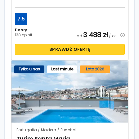
7.5
Dobry
3 488
zł
138 opinii
od
/ os.
SPRAWDŹ OFERTĘ
Tylko u nas
Last minute
Lato 2026
Portugalia / Madera / Funchal
Turim Santa Maria