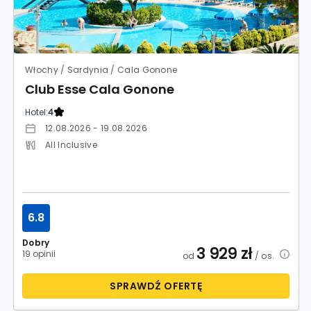
Włochy / Sardynia / Cala Gonone
Club Esse Cala Gonone
Hotel:
4
12.08.2026 - 19.08.2026
All Inclusive
6.8
Dobry
3 929
zł
19 opinii
od
/ os.
SPRAWDŹ OFERTĘ