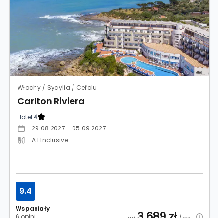
Włochy / Sycylia / Cefalu
Carlton Riviera
Hotel:
4
29.08.2027 - 05.09.2027
All Inclusive
9.4
Wspaniały
3 689
zł
6 opinii
od
/ os.