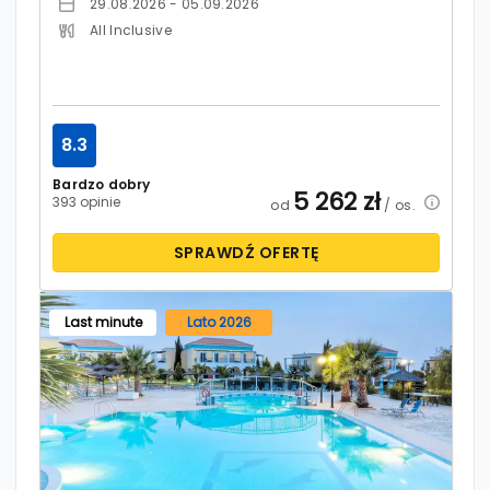
29.08.2026 - 05.09.2026
All Inclusive
8.3
Bardzo dobry
5 262
zł
393 opinie
od
/ os.
SPRAWDŹ OFERTĘ
Last minute
Lato 2026