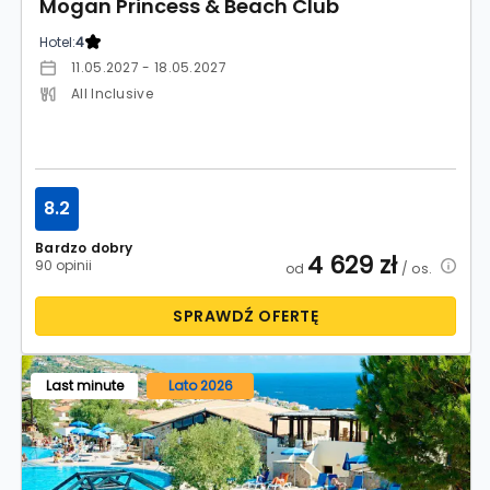
Mogan Princess & Beach Club
Hotel:
4
11.05.2027 - 18.05.2027
All Inclusive
8.2
Bardzo dobry
4 629
zł
90 opinii
od
/ os.
SPRAWDŹ OFERTĘ
Last minute
Lato 2026