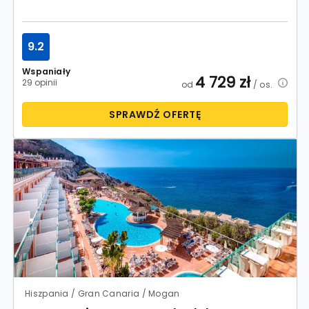
9.2
Wspaniały
4 729
zł
29 opinii
od
/ os.
SPRAWDŹ OFERTĘ
Hiszpania / Gran Canaria / Mogan