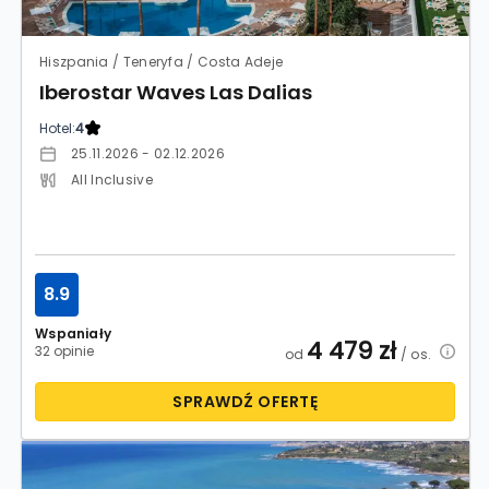
Hiszpania / Teneryfa / Costa Adeje
Iberostar Waves Las Dalias
Hotel:
4
25.11.2026 - 02.12.2026
All Inclusive
8.9
Wspaniały
4 479
zł
32 opinie
od
/ os.
SPRAWDŹ OFERTĘ