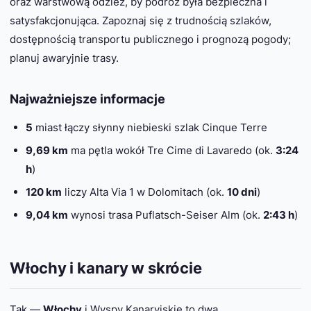
oraz warstwową odzież, by podróż była bezpieczna i
satysfakcjonująca. Zapoznaj się z trudnością szlaków,
dostępnością transportu publicznego i prognozą pogody;
planuj awaryjnie trasy.
Najważniejsze informacje
5
miast łączy słynny niebieski szlak Cinque Terre
9,69 km
ma pętla wokół Tre Cime di Lavaredo (ok.
3:24
h
)
120 km
liczy Alta Via 1 w Dolomitach (ok.
10 dni
)
9,04 km
wynosi trasa Puflatsch-Seiser Alm (ok.
2:43 h
)
Włochy i kanary w skrócie
Tak —
Włochy
i Wyspy Kanaryjskie to dwa