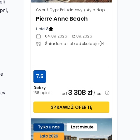
eli
Cypr / Cypr Południowy / Ayia Napa
pni,
Pierre Anne Beach
Hotel:
3
04.09.2026 - 12.09.2026
Śniadania i obiadokolacje (HB)
ie
7.5
Dobry
3 308
zł
ący
138 opinii
od
/ os.
SPRAWDŹ OFERTĘ
Tylko u nas
Last minute
Lato 2026