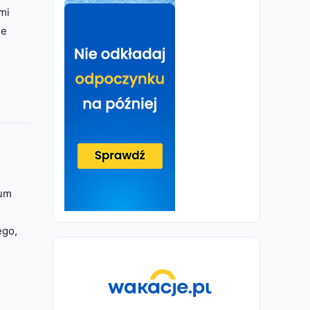
mi
ne
eum
ego,