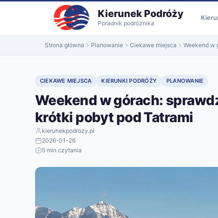
do
Kierunek Podróży
treści
Kieru
Poradnik podróżnika
Strona główna
Planowanie
Ciekawe miejsca
Weekend w g
CIEKAWE MIEJSCA
KIERUNKI PODRÓŻY
PLANOWANIE
Weekend w górach: sprawdź
krótki pobyt pod Tatrami
kierunekpodrozy.pl
2026-01-26
5 min czytania