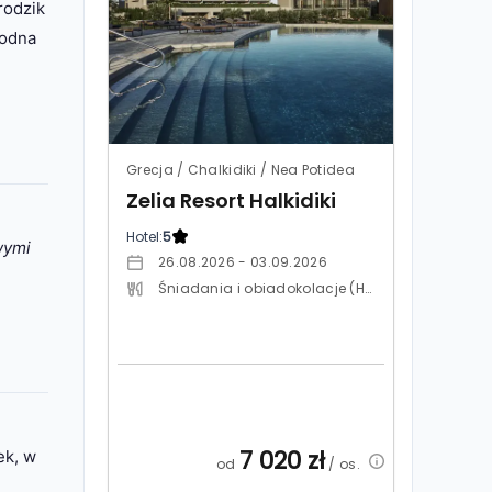
rodzik
wodna
Grecja / Chalkidiki / Nea Potidea
Zelia Resort Halkidiki
Hotel:
5
wymi
26.08.2026 - 03.09.2026
Śniadania i obiadokolacje (HB)
7 020
zł
ek, w
od
/ os.