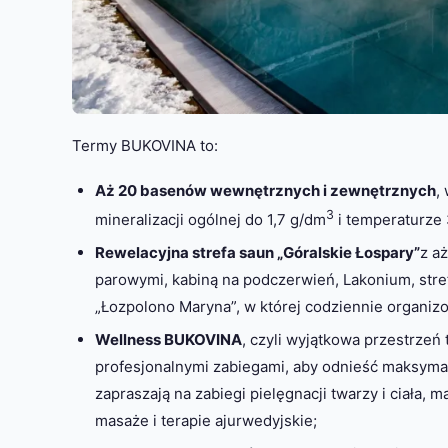
Termy BUKOVINA to:
Aż 20 basenów wewnętrznych i zewnętrznych
,
3
mineralizacji ogólnej do 1,7 g/dm
i temperaturze 
Rewelacyjna strefa saun „Góralskie Łospary”
z a
parowymi, kabiną na podczerwień, Lakonium, stre
„Łozpolono Maryna”, w której codziennie organiz
Wellness BUKOVINA
, czyli wyjątkowa przestrzeń 
profesjonalnymi zabiegami, aby odnieść maksyma
zapraszają na zabiegi pielęgnacji twarzy i ciała, m
masaże i terapie ajurwedyjskie;