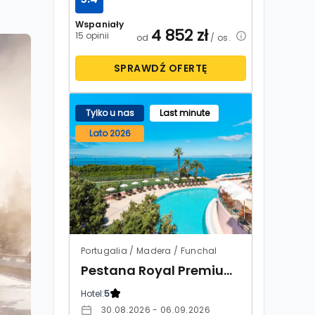
Wspaniały
4 852
zł
15 opinii
od
/ os.
SPRAWDŹ OFERTĘ
Tylko u nas
Last minute
Lato 2026
Portugalia / Madera / Funchal
Pestana Royal Premium All Inclusive Ocean & Spa
Hotel:
5
30.08.2026 - 06.09.2026