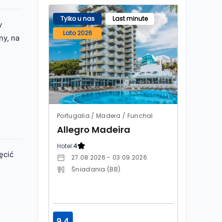
Tylko u nas
Last minute
y
Lato 2026
ny, na
Portugalia / Madera / Funchal
Allegro Madeira
Hotel:
4
ęcić
27.08.2026 - 03.09.2026
Śniadania (BB)
9.4