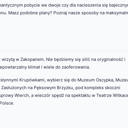
omantycznym pobycie we dwoje czy dla nacieszenia się bajeczny
ionu. Masz podobne plany? Poznaj nasze sposoby na maksymal
wizytą w Zakopanem. Nie będziemy się silić na oryginalność i
epowtarzalny klimat i wiele do zaoferowania.
ę słynnymi Krupówkami, wybierz się do Muzeum Oscypka, Muz
arz Zasłużonych na Pęksowym Brzyzku, pod kompleks skoczni
Kasprowy Wierch, a wieczór spędź na spektaklu w Teatrze Witkac
 Polsce.