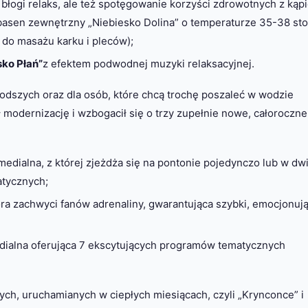
 błogi relaks, ale też spotęgowanie korzyści zdrowotnych z kąpi
 basen zewnętrzny „Niebiesko Dolina” o temperaturze 35-38 sto
do masażu karku i pleców);
ko Płań”
z efektem podwodnej muzyki relaksacyjnej.
odszych oraz dla osób, które chcą trochę poszaleć w wodzie
 modernizację i wzbogacił się o trzy zupełnie nowe, całoroczne
imedialna, z której zjeżdża się na pontonie pojedynczo lub w dw
atycznych;
ra zachwyci fanów adrenaliny, gwarantująca szybki, emocjonuj
edialna oferująca 7 ekscytujących programów tematycznych
h, uruchamianych w ciepłych miesiącach, czyli „Krynconce” i