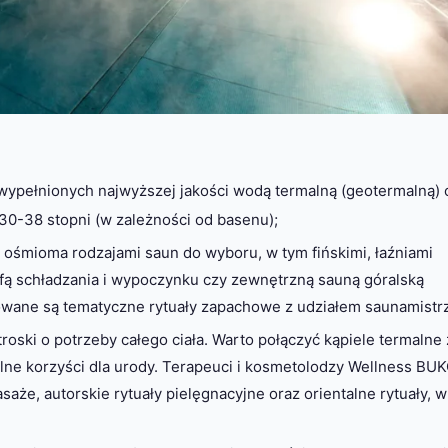
 wypełnionych najwyższej jakości wodą termalną (geotermalną) 
30-38 stopni (w zależności od basenu);
ż ośmioma rodzajami saun do wyboru, w tym fińskimi, łaźniami
fą schładzania i wypoczynku czy zewnętrzną sauną góralską
owane są tematyczne rytuały zapachowe z udziałem saunamistrz
troski o potrzeby całego ciała. Warto połączyć kąpiele termalne 
lne korzyści dla urody. Terapeuci i kosmetolodzy Wellness BU
asaże, autorskie rytuały pielęgnacyjne oraz orientalne rytuały, 