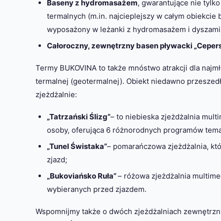
Baseny z hydromasażem
, gwarantujące nie tylko
termalnych (m.in. najcieplejszy w całym obiekcie
wyposażony w leżanki z hydromasażem i dyszami 
Całoroczny, zewnętrzny basen pływacki „Cepers
Termy BUKOVINA to także mnóstwo atrakcji dla najmł
termalnej (geotermalnej). Obiekt niedawno przeszedł
zjeżdżalnie:
„Tatrzański Ślizg”
– to niebieska zjeżdżalnia mult
osoby, oferująca 6 różnorodnych programów tem
„Tunel Świstaka”
– pomarańczowa zjeżdżalnia, któ
zjazd;
„Bukoviańsko Ruła”
– różowa zjeżdżalnia multim
wybieranych przed zjazdem.
Wspomnijmy także o dwóch zjeżdżalniach zewnętrznyc