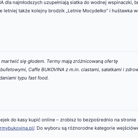
A dla najmłodszych uzupełniają siatka do wodnej wspinaczki, b
ie letniej także kolejny brodzik „Letnie Mocydełko” i huśtawka 
 martwić się głodem. Termy mają zróżnicowaną ofertę
bufetowymi, Caffe BUKOVINA z m.in. ciastami, sałatkami i zdro
 daniami typu fast food.
ek do kasy kupić online – zrobisz to bezpośrednio na stronie
rmybukovina.pl/
. Do wyboru są różnorodne kategorie wejściów