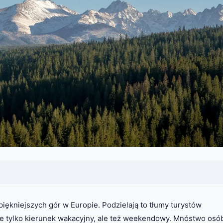
jpiękniejszych gór w Europie. Podzielają to tłumy turystów
nie tylko kierunek wakacyjny, ale też weekendowy. Mnóstwo osó