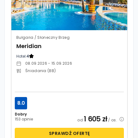
Bułgaria / Słoneczny Brzeg
Meridian
Hotel:
4
08.09.2026 - 15.09.2026
Śniadania (BB)
8.0
Dobry
1 605
zł
153 opinie
od
/ os.
SPRAWDŹ OFERTĘ