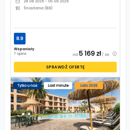
28.08.2026 - 05.09.2026
Śniadania (BB)
8.9
Wspaniały
5 169
zł
7 opinii
od
/ os.
SPRAWDŹ OFERTĘ
Tylko u nas
Last minute
Lato 2026