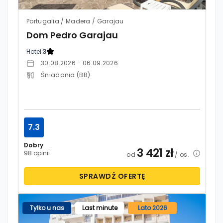
Portugalia / Madera / Garajau
Dom Pedro Garajau
Hotel:
3
30.08.2026 - 06.09.2026
Śniadania (BB)
7.3
Dobry
3 421
zł
98 opinii
od
/ os.
SPRAWDŹ OFERTĘ
Tylko u nas
Last minute
Lato 2026