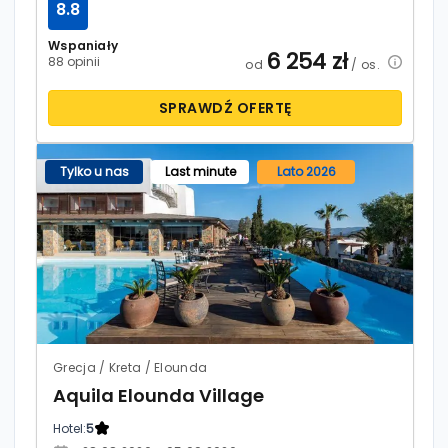
8.8
Wspaniały
6 254
zł
88 opinii
od
/ os.
SPRAWDŹ OFERTĘ
Tylko u nas
Last minute
Lato 2026
Grecja / Kreta / Elounda
Aquila Elounda Village
Hotel:
5