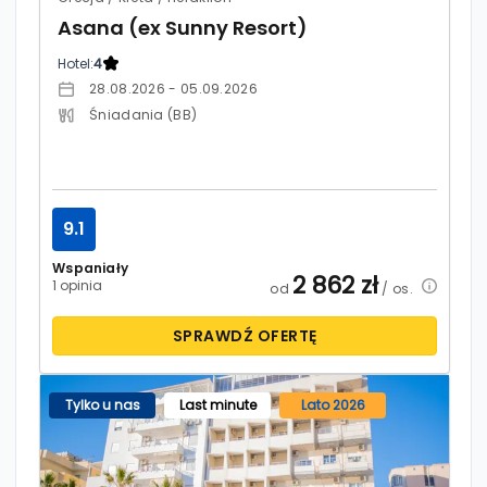
Asana (ex Sunny Resort)
Hotel:
4
28.08.2026 - 05.09.2026
Śniadania (BB)
9.1
Wspaniały
2 862
zł
1 opinia
od
/ os.
SPRAWDŹ OFERTĘ
Tylko u nas
Last minute
Lato 2026