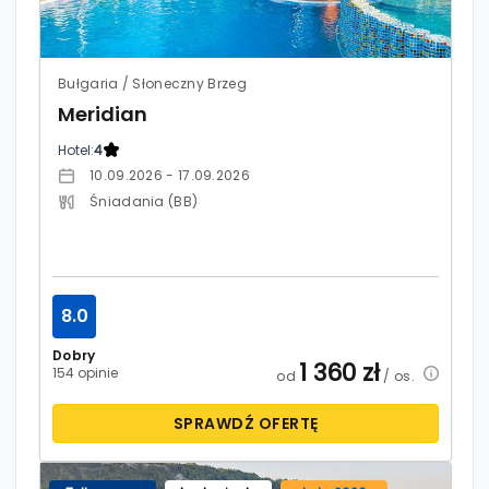
Bułgaria / Słoneczny Brzeg
Meridian
Hotel:
4
10.09.2026 - 17.09.2026
Śniadania (BB)
8.0
Dobry
1 360
zł
154 opinie
od
/ os.
SPRAWDŹ OFERTĘ