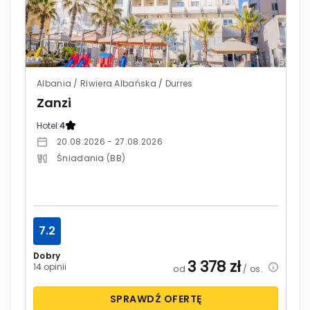
Albania / Riwiera Albańska / Durres
Zanzi
Hotel:
4
20.08.2026 - 27.08.2026
Śniadania (BB)
7.2
Dobry
3 378
zł
14 opinii
od
/ os.
SPRAWDŹ OFERTĘ