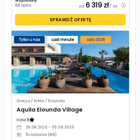
Wspaniały
6 319
zł
88 opinii
od
/ os.
SPRAWDŹ OFERTĘ
Tylko u nas
Last minute
Lato 2026
Grecja / Kreta / Elounda
Aquila Elounda Village
Hotel:
5
28.08.2026 - 05.09.2026
Śniadania (BB)