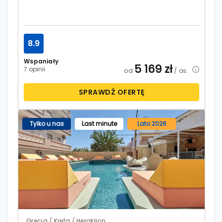
8.9
Wspaniały
5 169
zł
7 opinii
od
/ os.
SPRAWDŹ OFERTĘ
Tylko u nas
Last minute
Lato 2026
Grecja / Kreta / Heraklion