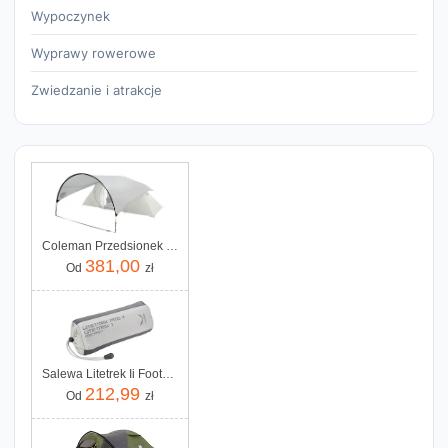
Wypoczynek
Wyprawy rowerowe
Zwiedzanie i atrakcje
Coleman Przedsionek Classic Awning
381,00
Od
zł
Salewa Litetrek Ii Footprint Grey
212,99
Od
zł