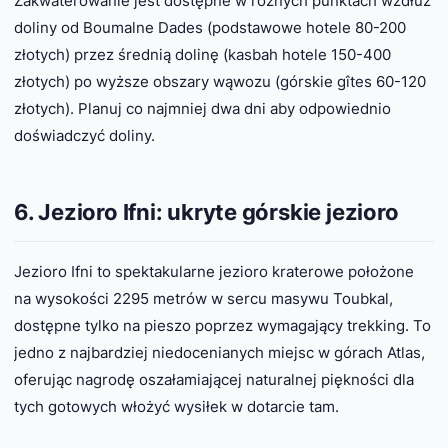
Zakwaterowanie jest dostępne w różnych punktach wzdłuż
doliny od Boumalne Dades (podstawowe hotele 80-200
złotych) przez średnią dolinę (kasbah hotele 150-400
złotych) po wyższe obszary wąwozu (górskie gîtes 60-120
złotych). Planuj co najmniej dwa dni aby odpowiednio
doświadczyć doliny.
6. Jezioro Ifni: ukryte górskie jezioro
Jezioro Ifni to spektakularne jezioro kraterowe położone
na wysokości 2295 metrów w sercu masywu Toubkal,
dostępne tylko na pieszo poprzez wymagający trekking. To
jedno z najbardziej niedocenianych miejsc w górach Atlas,
oferując nagrodę oszałamiającej naturalnej piękności dla
tych gotowych włożyć wysiłek w dotarcie tam.