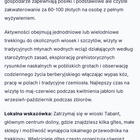
gospodarze zapewniają posiłki i podstawowe ale czyste
zakwaterowanie za 60-100 złotych na osobę z pełnym
wyżywieniem.
Aktywności obejmują jednodniowe lub wielodniowe
trekkingu do okolicznych wiosek i szczytów, wizyty w
tradycyjnych młynach wodnych wciąż działających według
starożytnych zasad, eksplorację prehistorycznych
rysunków naskalnych w pobliskich grotach i obserwację
codziennego życia berberyjskiego włączając wypas kóz,
pracę w polach i tradycyjne rzemiosła. Najlepszy czas na
wizytę to maj-czerwiec podczas kwitnienia jabłoni lub
wrzesień-październik podczas zbiorów.
Lokalna wskazówka:
Zatrzymaj się w wioski Tabant,
głównym centrum doliny, gdzie znajdziesz kilka gîtes, małe
sklepy i możliwość wynajęcia lokalnego przewodnika na
trekkingu. Właściciele gîtes często organizują również