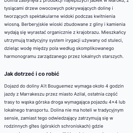
Dolina zasłynęła z produkcji najlepszych jabłek w Maroku, z
tysiącami drzew owocowych pokrywających dolinę i
tworzących spektakularne widoki podczas kwitnienia
wiosną. Berberyjskie wioski zbudowane z gliny i kamienia
wydają się wyrastać organicznie z krajobrazu. Mieszkańcy
utrzymują tradycyjny system irygacji używany od stuleci,
dzieląc wodę między pola według skomplikowanego
harmonogramu zarządzanego przez lokalnych starszych.
Jak dotrzeć i co robić
Dojazd do doliny Aït Bouguemez wymaga około 4 godzin
jazdy z Marrakeszu przez miasto Azilal, ostatnia część
trasy to wąska górska droga wymagająca pojazdu 4×4 lub
lokalnego transportu. Dolina nie ma hoteli w tradycyjnym
sensie, zamiast tego odwiedzający zatrzymują się w
rodzinnych gîtes (górskich schroniskach) gdzie