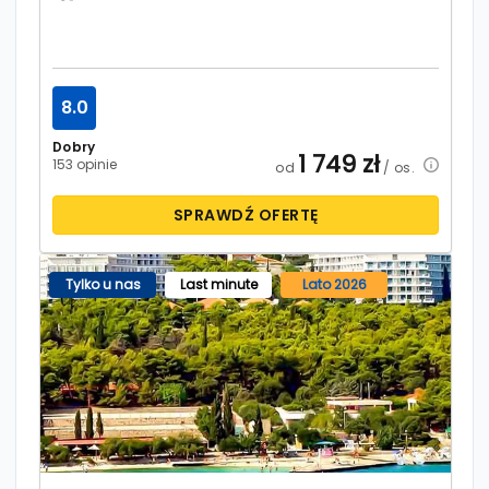
8.0
Dobry
1 749
zł
153 opinie
od
/ os.
SPRAWDŹ OFERTĘ
Tylko u nas
Last minute
Lato 2026