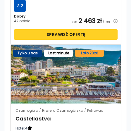
7.2
Dobry
2 463
zł
42 opinie
od
/ os.
SPRAWDŹ OFERTĘ
Tylko u nas
Last minute
Lato 2026
Czarnogóra / Riwiera Czarnogórska / Petrovac
Castellastva
Hotel:
4