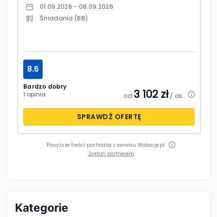
01.09.2026 - 08.09.2026
Śniadania (BB)
8.6
Bardzo dobry
3 102
zł
1 opinia
od
/ os.
SPRAWDŹ OFERTĘ
Powyższe treści pochodzą z serwisu Wakacje.pl
Zostań partnerem
Kategorie