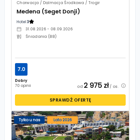
Chorwacja / Dalmacja Środkowa / Trogir
Medena (Seget Donji)
Hotel:
3
31.08.2026 - 08.09.2026
Śniadania (BB)
7.0
Dobry
2 975
zł
70 opinii
od
/ os.
SPRAWDŹ OFERTĘ
Tylko u nas
Lato 2026