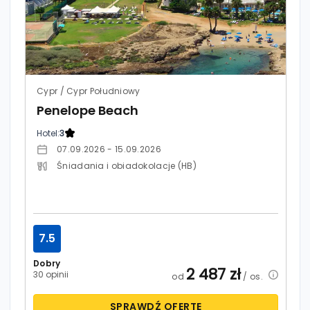
Cypr / Cypr Południowy
Penelope Beach
Hotel:
3
07.09.2026 - 15.09.2026
Śniadania i obiadokolacje (HB)
7.5
Dobry
2 487
zł
30 opinii
od
/ os.
SPRAWDŹ OFERTĘ