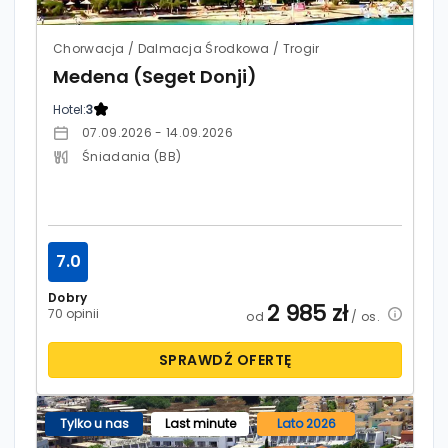
Chorwacja / Dalmacja Środkowa / Trogir
Medena (Seget Donji)
Hotel:
3
07.09.2026 - 14.09.2026
Śniadania (BB)
7.0
Dobry
2 985
zł
70 opinii
od
/ os.
SPRAWDŹ OFERTĘ
Tylko u nas
Last minute
Lato 2026