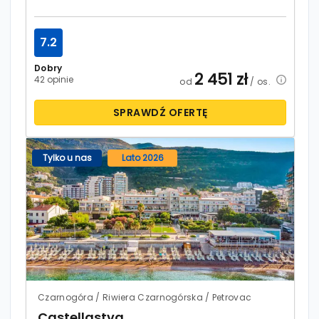
7.2
Dobry
2 451
zł
42 opinie
od
/ os.
SPRAWDŹ OFERTĘ
Tylko u nas
Lato 2026
Czarnogóra / Riwiera Czarnogórska / Petrovac
Castellastva