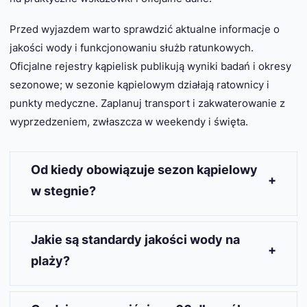
Przed wyjazdem warto sprawdzić aktualne informacje o
jakości wody i funkcjonowaniu służb ratunkowych.
Oficjalne rejestry kąpielisk publikują wyniki badań i okresy
sezonowe; w sezonie kąpielowym działają ratownicy i
punkty medyczne. Zaplanuj transport i zakwaterowanie z
wyprzedzeniem, zwłaszcza w weekendy i święta.
Od kiedy obowiązuje sezon kąpielowy
w stegnie?
Sezon kąpielowy dla kąpieliska Stegna I został
ustalony na okres
8 lipca 2025 – 31 sierpnia 2025
.
Jakie są standardy jakości wody na
W tym czasie działają służby ratunkowe i
plaży?
podstawowe punkty obsługi plażowej. Poza
wyznaczonym okresem kąpiel jest możliwa, ale
Jakość wody monitoruje się według ustawowych
bez oficjalnego nadzoru ratowników, dlatego