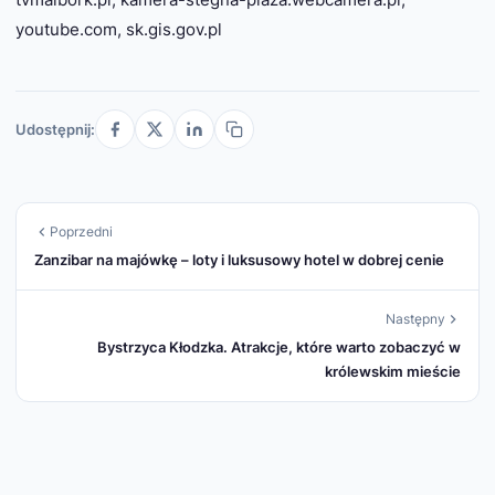
wyznaczonych stref kąpieli. Nie blokuj dojść do
youtube.com, sk.gis.gov.pl
brzegu ani miejsc ratowników. Lokalne regulacje
mogą określać szczegóły dotyczące rozstawiania
parawanów; bądź gotowy na dostosowanie się do
poleceń służb porządkowych.
Udostępnij:
Poprzedni
Zanzibar na majówkę – loty i luksusowy hotel w dobrej cenie
Następny
Bystrzyca Kłodzka. Atrakcje, które warto zobaczyć w
królewskim mieście