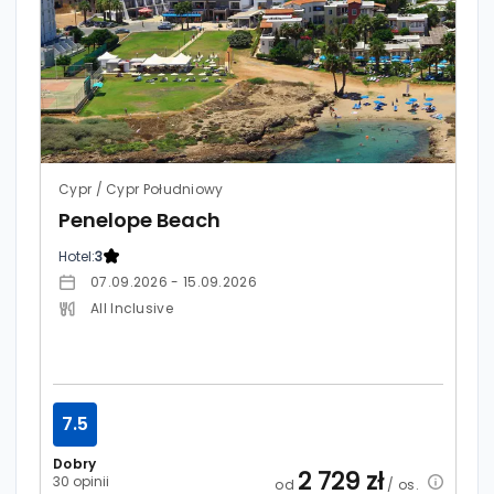
Cypr / Cypr Południowy
Penelope Beach
Hotel:
3
07.09.2026 - 15.09.2026
All Inclusive
7.5
Dobry
2 729
zł
30 opinii
od
/ os.