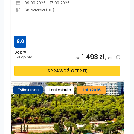
09.09.2026 - 17.09.2026
Śniadania (BB)
8.0
Dobry
1 493
zł
153 opinie
od
/ os.
SPRAWDŹ OFERTĘ
Tylko u nas
Last minute
Lato 2026