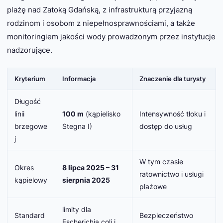
plażę nad Zatoką Gdańską, z infrastrukturą przyjazną
rodzinom i osobom z niepełnosprawnościami, a także
monitoringiem jakości wody prowadzonym przez instytucje
nadzorujące.
Kryterium
Informacja
Znaczenie dla turysty
Długość
linii
100 m
(kąpielisko
Intensywność tłoku i
brzegowe
Stegna I)
dostęp do usług
j
W tym czasie
Okres
8 lipca 2025 – 31
ratownictwo i usługi
kąpielowy
sierpnia 2025
plażowe
limity dla
Standard
Bezpieczeństwo
Escherichia coli
i