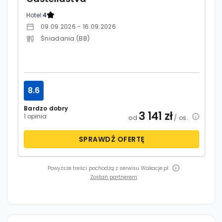
Hotel:
4
09.09.2026 - 16.09.2026
Śniadania (BB)
8.6
Bardzo dobry
3 141
zł
1 opinia
od
/ os.
SPRAWDŹ OFERTĘ
Powyższe treści pochodzą z serwisu Wakacje.pl
Zostań partnerem