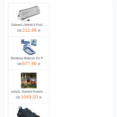
Salewa Litetrek Ii Footprint Grey
212,99
Od
zł
Bestway Materac Do Pływania Z Daszkiem 43732
677,99
Od
zł
vidaXL Namiot Rodzinny 11 Os Szaro Pomarańczowy Wodoszczelny 94568
1043,20
Od
zł