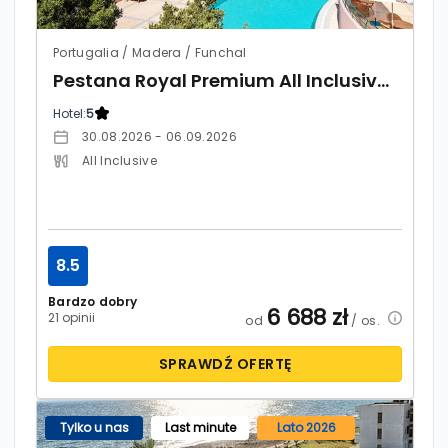
Portugalia / Madera / Funchal
Pestana Royal Premium All Inclusive Ocean & Spa
Hotel:
5
30.08.2026 - 06.09.2026
All Inclusive
8.5
Bardzo dobry
6 688
zł
21 opinii
od
/ os.
SPRAWDŹ OFERTĘ
Tylko u nas
Last minute
Lato 2026