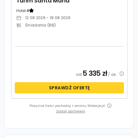
Turim Santa Maria
Hotel:
4
12.08.2026 - 19.08.2026
Śniadania (BB)
5 335
zł
od
/ os.
SPRAWDŹ OFERTĘ
Powyższe treści pochodzą z serwisu Wakacje.pl
Zostań partnerem