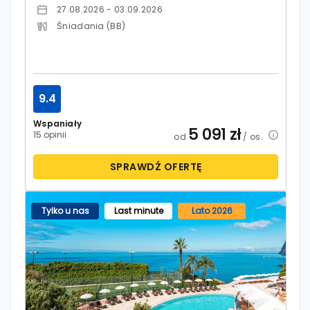
27.08.2026 - 03.09.2026
Śniadania (BB)
9.4
Wspaniały
5 091
zł
15 opinii
od
/ os.
SPRAWDŹ OFERTĘ
Tylko u nas
Last minute
Lato 2026