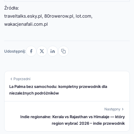
Korzystaj z lokalnych serwisów tras rowerowych i
Źródła:
oficjalnych map turystycznych; aplikacje
traveltalks.esky.pl, 80rowerow.pl, lot.com,
nawigacyjne z trybem rowerowym działają dobrze
wakacjenafali.com.pl
w Holandii.
Udostępnij:
Poprzedni
La Palma bez samochodu: kompletny przewodnik dla
niezależnych podróżników
Następny
Indie regionalne: Kerala vs Rajasthan vs Himalaje — który
region wybrać 2026 – indie przewodnik