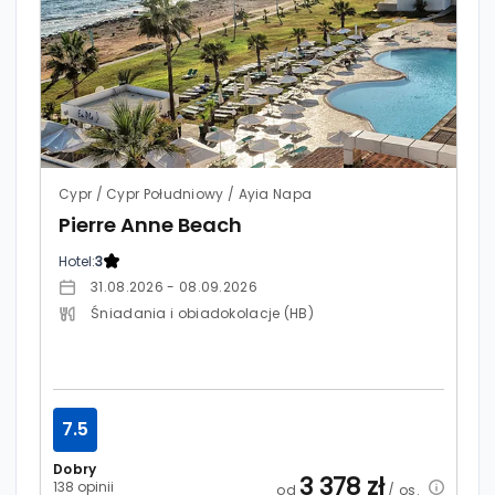
Cypr / Cypr Południowy / Ayia Napa
Pierre Anne Beach
Hotel:
3
31.08.2026 - 08.09.2026
Śniadania i obiadokolacje (HB)
7.5
Dobry
3 378
zł
138 opinii
od
/ os.