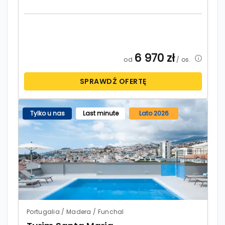
6 970
zł
od
/ os.
SPRAWDŹ OFERTĘ
Tylko u nas
Last minute
Lato 2026
Portugalia / Madera / Funchal