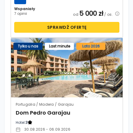
Wspaniały
5 000
zł
7 opinii
od
/ os.
SPRAWDŹ OFERTĘ
Tylko u nas
Last minute
Lato 2026
Portugalia / Madera / Garajau
Dom Pedro Garajau
Hotel:
3
30.08.2026 - 06.09.2026