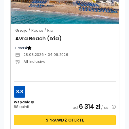
Grecja / Rodos / Ixia
Avra Beach (Ixia)
Hotel:
4
28.08.2026 - 04.09.2026
All Inclusive
8.8
Wspaniały
6 314
zł
88 opinii
od
/ os.
SPRAWDŹ OFERTĘ