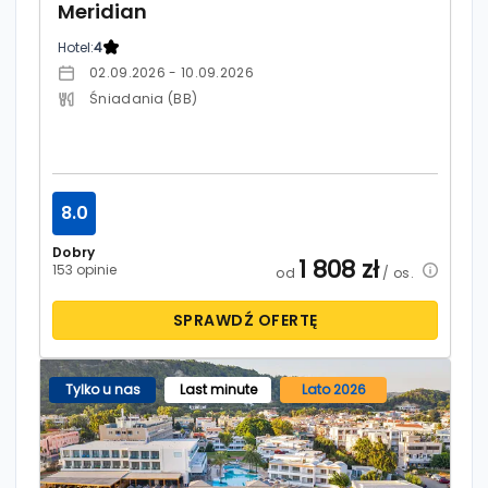
Meridian
Hotel:
4
02.09.2026 - 10.09.2026
Śniadania (BB)
8.0
Dobry
1 808
zł
153 opinie
od
/ os.
SPRAWDŹ OFERTĘ
Tylko u nas
Last minute
Lato 2026