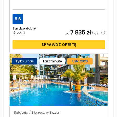
8.6
Bardzo dobry
7 835
zł
19 opinii
od
/ os.
SPRAWDŹ OFERTĘ
Tylko u nas
Last minute
Lato 2026
Bułgaria / Słoneczny Brzeg