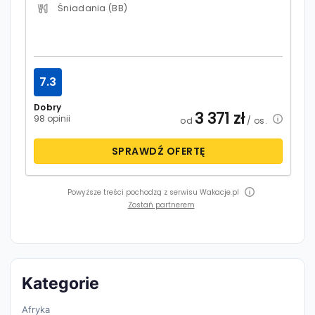
Śniadania (BB)
7.3
Dobry
3 371
zł
98 opinii
od
/ os.
SPRAWDŹ OFERTĘ
Powyższe treści pochodzą z serwisu Wakacje.pl
Zostań partnerem
Kategorie
Afryka