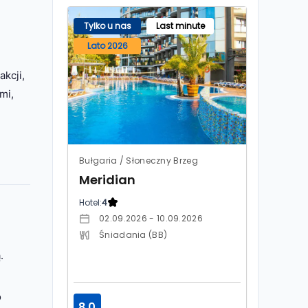
Tylko u nas
Last minute
Lato 2026
kcji,
mi,
Bułgaria / Słoneczny Brzeg
Meridian
Hotel:
4
02.09.2026 - 10.09.2026
Śniadania (BB)
.
o
8.0