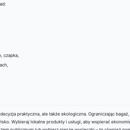
ad:
e, czapka,
ach,
decyzja praktyczna, ale także ekologiczna. Ograniczając bagaż,
sko. Wybieraj lokalne produkty i usługi, aby wspierać ekonomi
ortem publicznym lub wybierz piesze wycieczki – to również p