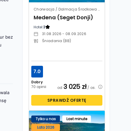
Chorwacja / Dalmacja Środkowa / Trogir
Medena (Seget Donji)
Hotel:
3
31.08.2026 - 08.09.2026
tur bez
Śniadania (BB)
u
7.0
Dobry
3 025
zł
70 opinii
od
/ os.
zwala
SPRAWDŹ OFERTĘ
nsę
Tylko u nas
Last minute
Lato 2026