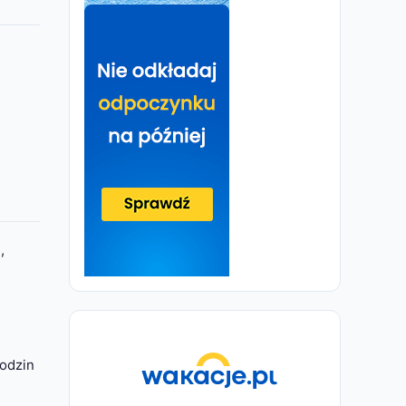
e
,
godzin