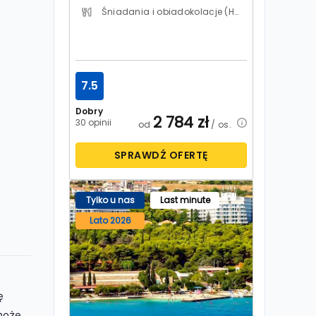
Śniadania i obiadokolacje (HB)
7.5
Dobry
2 784
zł
30 opinii
od
/ os.
SPRAWDŹ OFERTĘ
Tylko u nas
Last minute
Lato 2026
ę
omoże