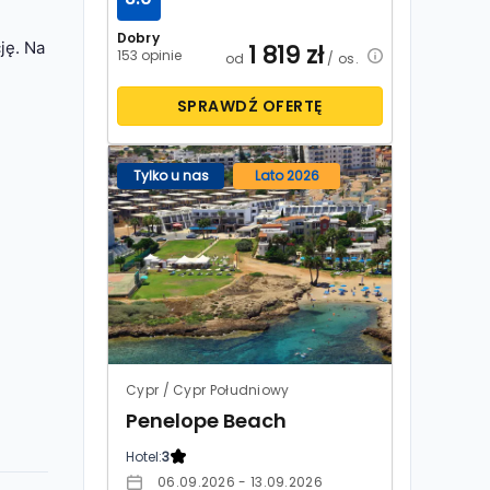
Dobry
ję. Na
1 819
zł
153 opinie
od
/ os.
SPRAWDŹ OFERTĘ
Tylko u nas
Lato 2026
Cypr / Cypr Południowy
Penelope Beach
Hotel:
3
06.09.2026 - 13.09.2026