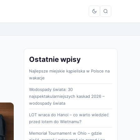
Ostatnie wpisy
Najlepsze miejskie kąpieliska w Polsce na
wakacje
Wodospady świata: 30
najspektakularniejszych kaskad 2026 –
wodospady świata
LOT wraca do Hanoi – co warto wiedzieć
przed lotem do Wietnamu?
Memoriał Tournament w Ohio – gdzie
zjeść, zagrać i zatrzymać się przed i po