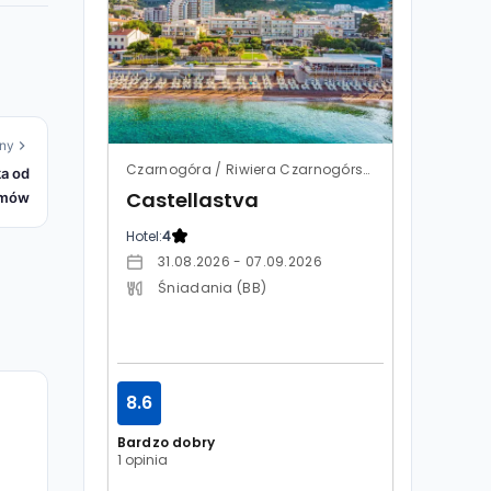
ny
Czarnogóra / Riwiera Czarnogórska / Petrovac
ka od
Castellastva
umów
Hotel:
4
31.08.2026 - 07.09.2026
Śniadania (BB)
8.6
Bardzo dobry
1 opinia