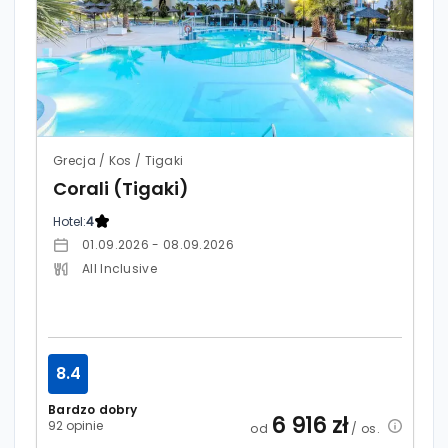
Grecja / Kos / Tigaki
Corali (Tigaki)
Hotel:
4
01.09.2026 - 08.09.2026
All Inclusive
8.4
Bardzo dobry
6 916
zł
92 opinie
od
/ os.