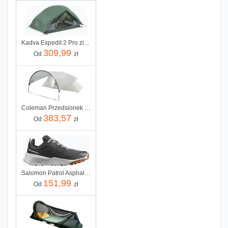
Kadva Expedit 2 Pro zielony
309,99
Od
zł
Coleman Przedsionek Classic Awning
383,57
Od
zł
Salomon Patrol Asphalt Rainy Day Pecan Brown
151,99
Od
zł