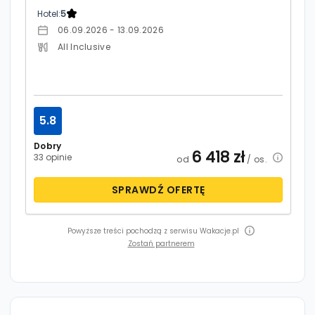
Hotel:
5
06.09.2026 - 13.09.2026
All Inclusive
5.8
Dobry
6 418
zł
33 opinie
od
/ os.
SPRAWDŹ OFERTĘ
Powyższe treści pochodzą z serwisu Wakacje.pl
Zostań partnerem