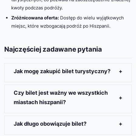
kwoty podczas podróży.
Zróżnicowana oferta:
Dostęp do wielu wyjątkowych
miejsc, które wzbogacają podróż po Hiszpanii.
Najczęściej zadawane pytania
Jak mogę zakupić bilet turystyczny?
Bilet będzie dostępny zarówno w punktach
sprzedaży, jak i online, co ułatwi jego zakup przed
Czy bilet jest ważny we wszystkich
przyjazdem do Hiszpanii.
miastach hiszpanii?
Bilet obejmuje główne miasta i regiony, ale warto
sprawdzić szczegóły dotyczące dostępnych
Jak długo obowiązuje bilet?
lokalizacji przed zakupem.