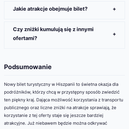
Bilet będzie ważny przez określony czas, który
można sprawdzić na stronie internetowej
Jakie atrakcje obejmuje bilet?
dotyczącej oferty.
Wiele muzeów, parków i historycznych miejsc
oferuje zniżki w ramach biletu, co czyni go
Czy zniżki kumulują się z innymi
atrakcyjnym dla miłośników kultury.
ofertami?
To zależy od konkretnej atrakcji, ale wielu
partnerów oferuje opcję skorzystania z jednego
zniżkowego biletu.
Podsumowanie
Nowy bilet turystyczny w Hiszpanii to świetna okazja dla
podróżników, którzy chcą w przystępny sposób zwiedzić
ten piękny kraj. Dająca możliwość korzystania z transportu
publicznego oraz liczne zniżki na atrakcje sprawiają, że
korzystanie z tej oferty staje się jeszcze bardziej
atrakcyjne. Już niebawem będzie można odkrywać