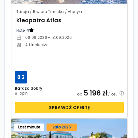
Turcja / Riwiera Turecka / Alanya
Kleopatra Atlas
Hotel:
4
06.09.2026 - 13.09.2026
All Inclusive
8.2
Bardzo dobry
5 196
zł
81 opinii
od
/ os.
SPRAWDŹ OFERTĘ
Last minute
Lato 2026