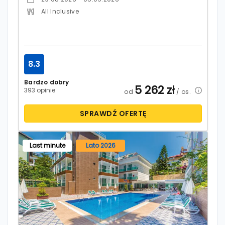
All Inclusive
8.3
Bardzo dobry
5 262
zł
393 opinie
od
/ os.
SPRAWDŹ OFERTĘ
Last minute
Lato 2026