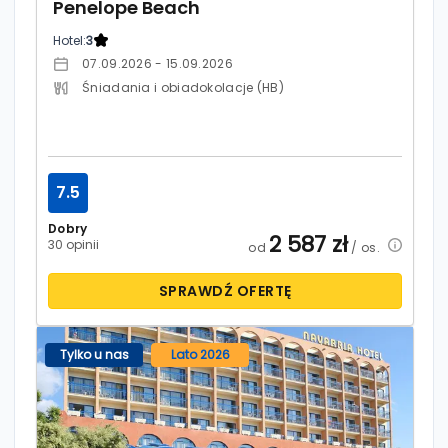
Penelope Beach
Hotel:
3
07.09.2026 - 15.09.2026
Śniadania i obiadokolacje (HB)
7.5
Dobry
2 587
zł
30 opinii
od
/ os.
SPRAWDŹ OFERTĘ
Tylko u nas
Lato 2026