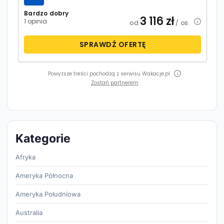
Bardzo dobry
3 116
zł
1 opinia
od
/ os.
SPRAWDŹ OFERTĘ
Powyższe treści pochodzą z serwisu Wakacje.pl
Zostań partnerem
Kategorie
Afryka
Ameryka Północna
Ameryka Południowa
Australia