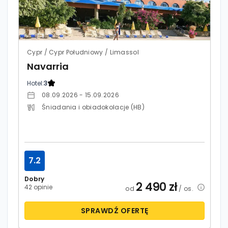
Cypr / Cypr Południowy / Limassol
Navarria
Hotel:
3
08.09.2026 - 15.09.2026
Śniadania i obiadokolacje (HB)
7.2
Dobry
2 490
zł
42 opinie
od
/ os.
SPRAWDŹ OFERTĘ