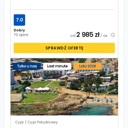
7.0
Dobry
2 985
zł
70 opinii
od
/ os.
SPRAWDŹ OFERTĘ
Tylko u nas
Last minute
Lato 2026
Cypr / Cypr Południowy