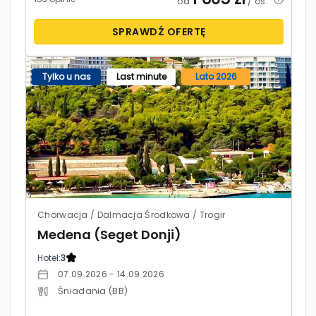
od
/ os.
SPRAWDŹ OFERTĘ
Tylko u nas
Last minute
Lato 2026
Chorwacja / Dalmacja Środkowa / Trogir
Medena (Seget Donji)
Hotel:
3
07.09.2026 - 14.09.2026
Śniadania (BB)