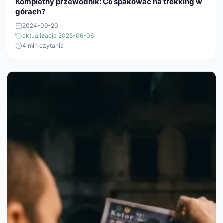
Kompletny przewodnik: Co spakować na trekking w
górach?
2024-09-20
aktualizacja 2025-06-06
4 min czytania