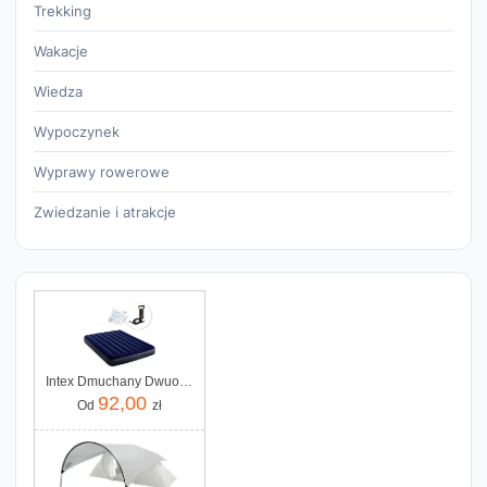
Trekking
Wakacje
Wiedza
Wypoczynek
Wyprawy rowerowe
Zwiedzanie i atrakcje
Intex Dmuchany Dwuosobowy Z Pompką Tłokową 64758 68612
92,00
Od
zł