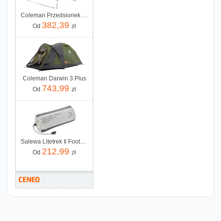
Coleman Przedsionek Classic Awning
382,39
Od
zł
Coleman Darwin 3 Plus
743,99
Od
zł
Salewa Litetrek Ii Footprint Grey
212,99
Od
zł