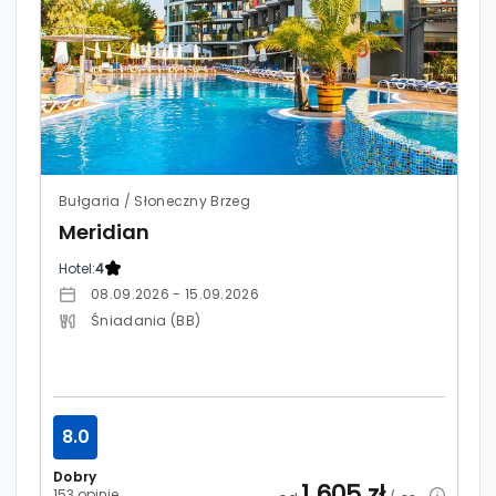
Bułgaria / Słoneczny Brzeg
Meridian
Hotel:
4
08.09.2026 - 15.09.2026
Śniadania (BB)
8.0
Dobry
1 605
zł
153 opinie