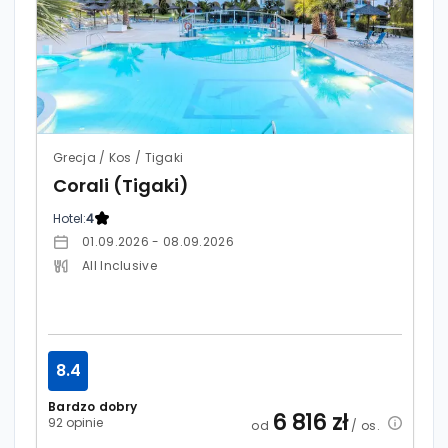
Grecja / Kos / Tigaki
Corali (Tigaki)
Hotel:
4
01.09.2026 - 08.09.2026
All Inclusive
8.4
Bardzo dobry
6 816
zł
92 opinie
od
/ os.