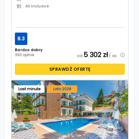
All Inclusive
8.3
Bardzo dobry
5 302
zł
393 opinie
od
/ os.
SPRAWDŹ OFERTĘ
Last minute
Lato 2026