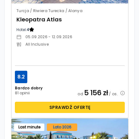
Turcja / Riwiera Turecka / Alanya
Kleopatra Atlas
Hotel:
4
05.09.2026 - 12.09.2026
All Inclusive
8.2
Bardzo dobry
5 156
zł
81 opinii
od
/ os.
SPRAWDŹ OFERTĘ
Last minute
Lato 2026