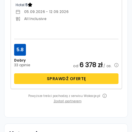
Hotel:
5
05.09.2026 - 12.09.2026
All Inclusive
5.8
Dobry
6 378
zł
33 opinie
od
/ os.
SPRAWDŹ OFERTĘ
Powyższe treści pochodzą z serwisu Wakacje.pl
Zostań partnerem