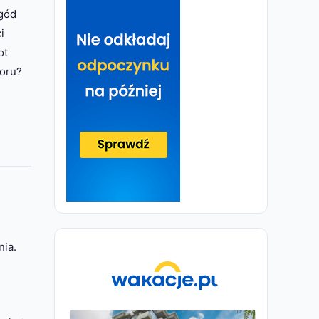
gód
i
ot
ooru?
nia.