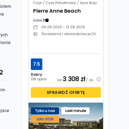
Cypr / Cypr Południowy / Ayia Napa
miotem
Pierre Anne Beach
ne
Hotel:
3
04.09.2026 - 12.09.2026
Śniadania i obiadokolacje (HB)
wych
łonie
7.5
2
Dobry
3 308
zł
138 opinii
od
/ os.
gim
SPRAWDŹ OFERTĘ
ejsce
Tylko u nas
Last minute
Lato 2026