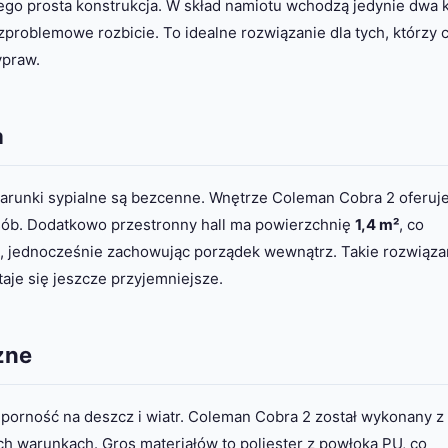
go prosta konstrukcja. W skład namiotu wchodzą jedynie dwa k
ezproblemowe rozbicie. To idealne rozwiązanie dla tych, którzy 
ypraw.
a
warunki sypialne są bezcenne. Wnętrze Coleman Cobra 2 oferuj
osób. Dodatkowo przestronny hall ma powierzchnię
1,4 m²
, co
jednocześnie zachowując porządek wewnątrz. Takie rozwiąza
aje się jeszcze przyjemniejsze.
zne
porność na deszcz i wiatr. Coleman Cobra 2 został wykonany z
h warunkach. Gros materiałów to poliester z powłoką PU, co