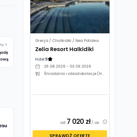
Grecja / Chalkidiki / Nea Potidea
ny
Zelia Resort Halkidiki
ygodę
Hotel:
5
rową
26.08.2026 - 03.09.2026
Śniadania i obiadokolacje (HB)
7 020
zł
od
/ os.
esu
SPRAWDŹ OFERTĘ