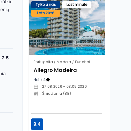
rótkie
Tylko u nas
Last minute
cenią
Lato 2026
e
2,5
Portugalia / Madera / Funchal
Allegro Madeira
nia
Hotel:
4
27.08.2026 - 03.09.2026
Śniadania (BB)
9.4