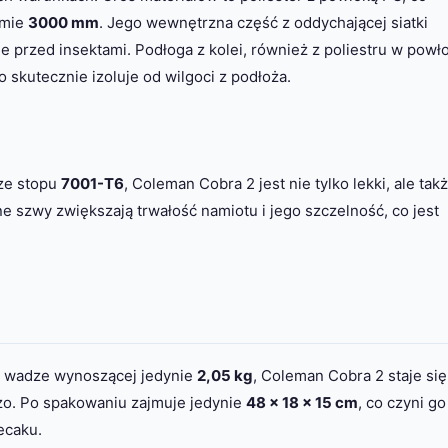
omie
3000 mm
. Jego wewnętrzna część z oddychającej siatki
ie przed insektami. Podłoga z kolei, również z poliestru w powł
co skutecznie izoluje od wilgoci z podłoża.
 ze stopu
7001-T6
, Coleman Cobra 2 jest nie tylko lekki, ale tak
 szwy zwiększają trwałość namiotu i jego szczelność, co jest
i wadze wynoszącej jedynie
2,05 kg
, Coleman Cobra 2 staje się
zo. Po spakowaniu zajmuje jedynie
48 x 18 x 15 cm
, co czyni go
ecaku.