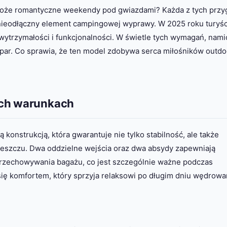
może romantyczne weekendy pod gwiazdami? Każda z tych przy
nieodłączny element campingowej wyprawy. W 2025 roku turyśc
wytrzymałości i funkcjonalności. W świetle tych wymagań, nami
a par. Co sprawia, że ten model zdobywa serca miłośników outd
ych warunkach
onstrukcją, która gwarantuje nie tylko stabilność, ale także
deszczu. Dwa oddzielne wejścia oraz dwa absydy zapewniają
przechowywania bagażu, co jest szczególnie ważne podczas
ię komfortem, który sprzyja relaksowi po długim dniu wędrowa