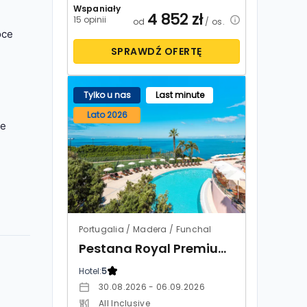
Wspaniały
4 852
zł
15 opinii
od
/ os.
oce
SPRAWDŹ OFERTĘ
Tylko u nas
Last minute
Lato 2026
że
Portugalia / Madera / Funchal
Pestana Royal Premium All Inclusive Ocean & Spa
Hotel:
5
30.08.2026 - 06.09.2026
All Inclusive