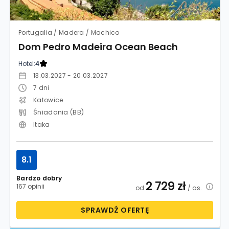
Portugalia / Madera / Machico
Dom Pedro Madeira Ocean Beach
Hotel:
4
13.03.2027 - 20.03.2027
7
dni
Katowice
Śniadania (BB)
Itaka
8.1
Bardzo dobry
2 729
zł
167 opinii
od
/ os.
SPRAWDŹ OFERTĘ