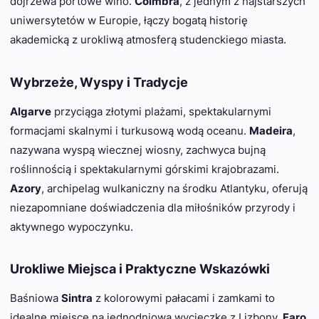
dojrzewa portowe wino.
Coimbra
, z jednym z najstarszych
uniwersytetów w Europie, łączy bogatą historię
akademicką z urokliwą atmosferą studenckiego miasta.
Wybrzeże, Wyspy i Tradycje
Algarve
przyciąga złotymi plażami, spektakularnymi
formacjami skalnymi i turkusową wodą oceanu.
Madeira
,
nazywana wyspą wiecznej wiosny, zachwyca bujną
roślinnością i spektakularnymi górskimi krajobrazami.
Azory
, archipelag wulkaniczny na środku Atlantyku, oferują
niezapomniane doświadczenia dla miłośników przyrody i
aktywnego wypoczynku.
Urokliwe Miejsca i Praktyczne Wskazówki
Baśniowa
Sintra
z kolorowymi pałacami i zamkami to
idealne miejsce na jednodniową wycieczkę z Lizbony.
Faro
,