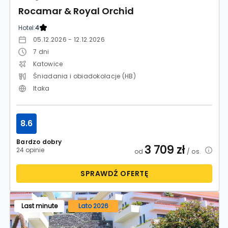
Rocamar & Royal Orchid
Hotel:
4
05.12.2026 - 12.12.2026
7
dni
Katowice
Śniadania i obiadokolacje (HB)
Itaka
8.6
Bardzo dobry
3 709
zł
24 opinie
od
/ os.
SPRAWDŹ OFERTĘ
Last minute
Lato 2026