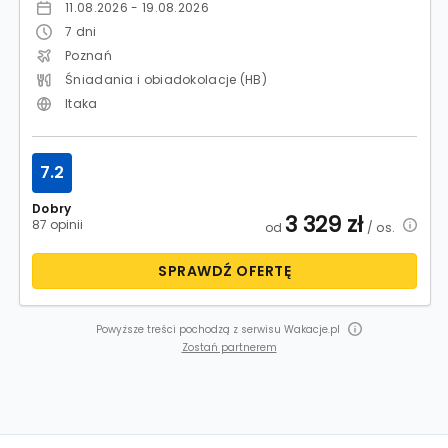
11.08.2026 - 19.08.2026
7
dni
Poznań
Śniadania i obiadokolacje (HB)
Itaka
7.2
Dobry
3 329
zł
87 opinii
od
/ os.
SPRAWDŹ OFERTĘ
Powyższe treści pochodzą z serwisu Wakacje.pl
Zostań partnerem