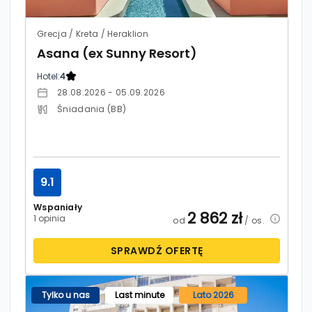
Grecja / Kreta / Heraklion
Asana (ex Sunny Resort)
Hotel:
4
28.08.2026 - 05.09.2026
Śniadania (BB)
9.1
Wspaniały
2 862
zł
1 opinia
od
/ os.
SPRAWDŹ OFERTĘ
Tylko u nas
Last minute
Lato 2026