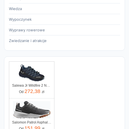
Wiedza
Wypoczynek
Wyprawy rowerowe
Zwiedzanie i atrakcje
Salewa Jr Wildfire 2 Navy Blazer Java Blue
272,38
Od
zł
Salomon Patrol Asphalt Rainy Day Pecan Brown
151,99
Od
zł