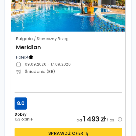
Bułgaria / Słoneczny Brzeg
Meridian
Hotel:
4
09.09.2026 - 17.09.2026
Śniadania (BB)
8.0
Dobry
1 493
zł
153 opinie
od
/ os.
SPRAWDŹ OFERTĘ