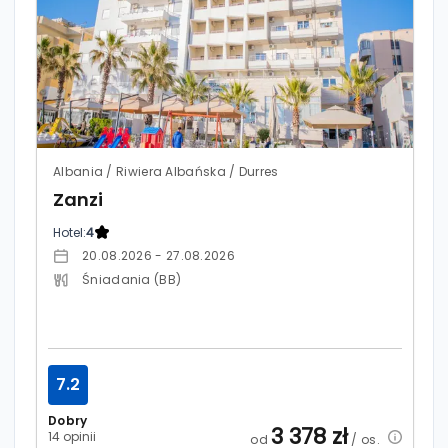
Albania / Riwiera Albańska / Durres
Zanzi
Hotel:
4
20.08.2026 - 27.08.2026
Śniadania (BB)
7.2
Dobry
3 378
zł
14 opinii
od
/ os.