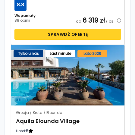
8.8
Wspaniały
6 319
zł
88 opinii
od
/ os.
SPRAWDŹ OFERTĘ
Tylko u nas
Last minute
Lato 2026
Grecja / Kreta / Elounda
Aquila Elounda Village
Hotel:
5