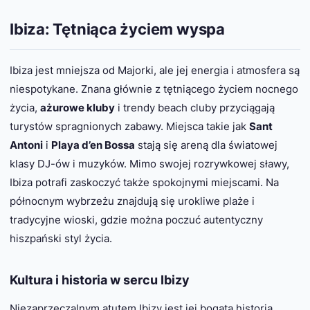
Ibiza: Tętniąca życiem wyspa
Ibiza jest mniejsza od Majorki, ale jej energia i atmosfera są
niespotykane. Znana głównie z tętniącego życiem nocnego
życia,
ażurowe kluby
i trendy beach cluby przyciągają
turystów spragnionych zabawy. Miejsca takie jak
Sant
Antoni
i
Playa d’en Bossa
stają się areną dla światowej
klasy DJ-ów i muzyków. Mimo swojej rozrywkowej sławy,
Ibiza potrafi zaskoczyć także spokojnymi miejscami. Na
północnym wybrzeżu znajdują się urokliwe plaże i
tradycyjne wioski, gdzie można poczuć autentyczny
hiszpański styl życia.
Kultura i historia w sercu Ibizy
Niezaprzeczalnym atutem Ibizy jest jej bogata historia.