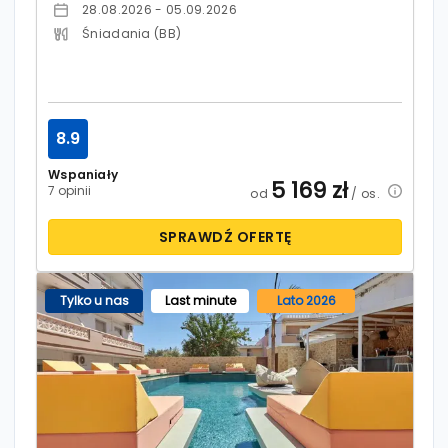
28.08.2026 - 05.09.2026
Śniadania (BB)
8.9
Wspaniały
5 169
zł
7 opinii
od
/ os.
SPRAWDŹ OFERTĘ
Tylko u nas
Last minute
Lato 2026