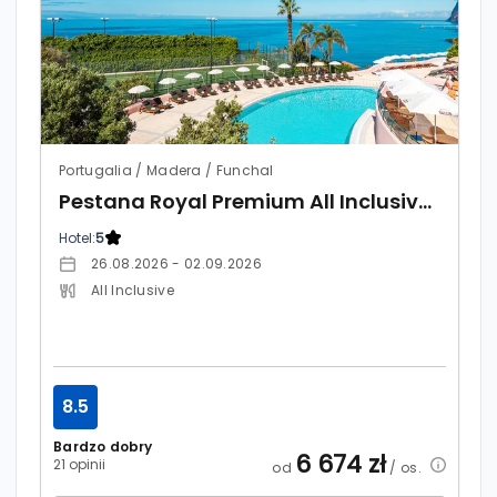
Portugalia / Madera / Funchal
Pestana Royal Premium All Inclusive Ocean & Spa
Hotel:
5
26.08.2026 - 02.09.2026
All Inclusive
8.5
Bardzo dobry
6 674
zł
21 opinii
od
/ os.