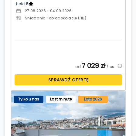
Hotel:
5
27.08.2026 - 04.09.2026
Śniadania i obiadokolacje (HB)
7 029
zł
od
/ os.
SPRAWDŹ OFERTĘ
Tylko u nas
Last minute
Lato 2026