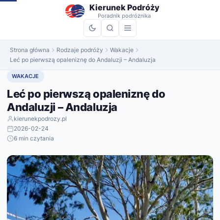
do
Kierunek Podróży
treści
Poradnik podróżnika
Strona główna
Rodzaje podróży
Wakacje
Leć po pierwszą opaleniznę do Andaluzji – Andaluzja
WAKACJE
Leć po pierwszą opaleniznę do
Andaluzji – Andaluzja
kierunekpodrozy.pl
2026-02-24
6 min czytania