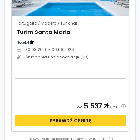
Portugalia / Madera / Funchal
Turim Santa Maria
Hotel:
4
30.08.2026 - 06.09.2026
Śniadania i obiadokolacje (HB)
5 537
zł
od
/ os.
SPRAWDŹ OFERTĘ
Powyższe treści pochodzą z serwisu Wakacje.pl