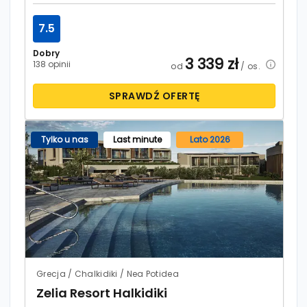
7.5
Dobry
3 339
zł
138 opinii
od
/ os.
SPRAWDŹ OFERTĘ
Tylko u nas
Last minute
Lato 2026
Grecja / Chalkidiki / Nea Potidea
Zelia Resort Halkidiki