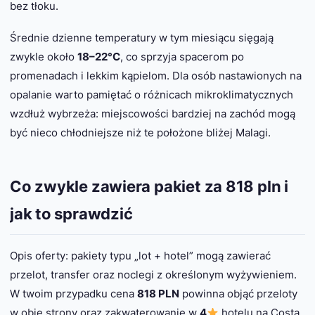
bez tłoku.
Średnie dzienne temperatury w tym miesiącu sięgają
zwykle około
18–22°C
, co sprzyja spacerom po
promenadach i lekkim kąpielom. Dla osób nastawionych na
opalanie warto pamiętać o różnicach mikroklimatycznych
wzdłuż wybrzeża: miejscowości bardziej na zachód mogą
być nieco chłodniejsze niż te położone bliżej Malagi.
Co zwykle zawiera pakiet za 818 pln i
jak to sprawdzić
Opis oferty: pakiety typu „lot + hotel” mogą zawierać
przelot, transfer oraz noclegi z określonym wyżywieniem.
W twoim przypadku cena
818 PLN
powinna objąć przeloty
w obie strony oraz zakwaterowanie w
4
hotelu na Costa