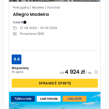
Portugalia / Madera / Funchal
Allegro Madeira
Hotel:
4
27.08.2026 - 03.09.2026
Śniadania (BB)
9.4
Wspaniały
4 924
zł
15 opinii
od
/ os.
SPRAWDŹ OFERTĘ
Tylko u nas
Last minute
Lato 2026