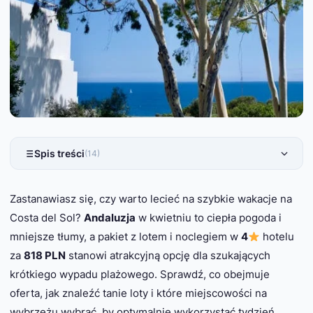
Spis treści
(14)
Zastanawiasz się, czy warto lecieć na szybkie wakacje na
Costa del Sol?
Andaluzja
w kwietniu to ciepła pogoda i
mniejsze tłumy, a pakiet z lotem i noclegiem w
4
hotelu
za
818 PLN
stanowi atrakcyjną opcję dla szukających
krótkiego wypadu plażowego. Sprawdź, co obejmuje
oferta, jak znaleźć tanie loty i które miejscowości na
wybrzeżu wybrać, by optymalnie wykorzystać tydzień