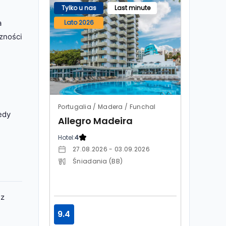
Tylko u nas
Last minute
Lato 2026
a
czności
Portugalia / Madera / Funchal
edy
Allegro Madeira
Hotel:
4
27.08.2026 - 03.09.2026
Śniadania (BB)
sz
9.4