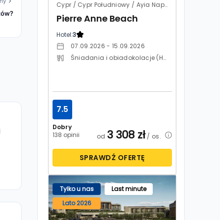
ny
Cypr / Cypr Południowy / Ayia Napa
stów?
Pierre Anne Beach
Hotel:
3
07.09.2026 - 15.09.2026
Śniadania i obiadokolacje (HB)
7.5
Dobry
i
3 308
zł
138 opinii
od
/ os.
SPRAWDŹ OFERTĘ
Tylko u nas
Last minute
Lato 2026