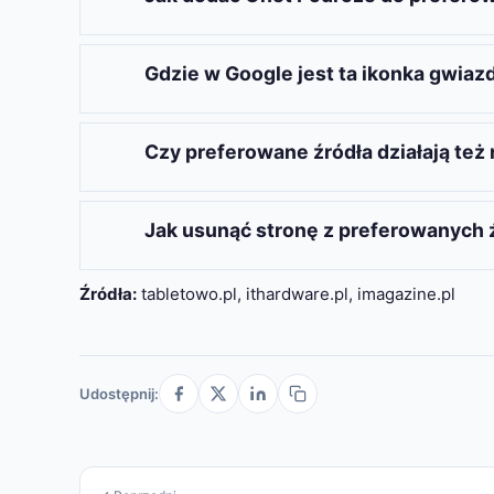
Aby to zrobić, kliknij ikonę gwiazdki obok se
Następnie zaznacz to źródło, aby dodać je do
Gdzie w Google jest ta ikonka gwiaz
Ikona gwiazdki znajduje się obok sekcji „Naj
jest dostępna dla danego zapytania. To kluc
Czy preferowane źródła działają też 
Oczywiście, funkcja preferowanych źródeł d
preferencjami w każdym miejscu. To niezwy
Jak usunąć stronę z preferowanych 
Aby usunąć stronę, kliknij ikonę gwiazdki pr
Źródła:
tabletowo.pl, ithardware.pl, imagazine.pl
To pozwala na szybkie zarządzanie preferen
Udostępnij: