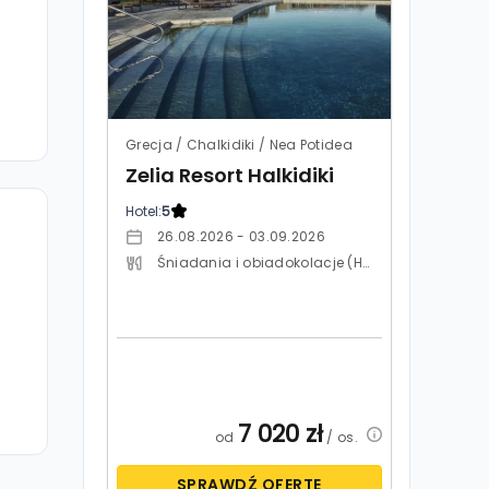
Grecja / Chalkidiki / Nea Potidea
Zelia Resort Halkidiki
Hotel:
5
26.08.2026 - 03.09.2026
Śniadania i obiadokolacje (HB)
7 020
zł
od
/ os.
SPRAWDŹ OFERTĘ