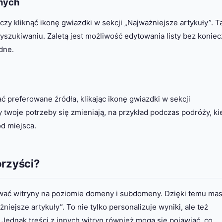
nych
czy kliknąć ikonę gwiazdki w sekcji „Najważniejsze artykuły”. T
wyszukiwaniu. Zaletą jest możliwość edytowania listy bez konie
dne.
ć preferowane źródła, klikając ikonę gwiazdki w sekcji
y twoje potrzeby się zmieniają, na przykład podczas podróży, ki
d miejsca.
orzyści?
wać witryny na poziomie domeny i subdomeny. Dzięki temu ma
niejsze artykuły”. To nie tylko personalizuje wyniki, ale też
 Jednak treści z innych witryn również mogą się pojawiać, co