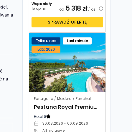
Wspaniały
5 318
zł
ści.
15 opinii
od
/ os.
iwania
SPRAWDŹ OFERTĘ
Tylko u nas
Last minute
Lato 2026
yć
ć na
Portugalia / Madera / Funchal
Pestana Royal Premium All Inclusive Ocean & Spa
Hotel:
5
30.08.2026 - 06.09.2026
All Inclusive