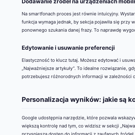
Dodawanie źródeł na urządzeniach mobil
Na smartfonach proces jest równie intuicyjny. Wystar
funkcja wymaga jednak, by sekcja pojawiła się przy 
ponownego szukania danej frazy. To naprawdę wygo
Edytowanie i usuwanie preferencji
Elastyczność to klucz tutaj. Możesz edytować i usuwa
„Najważniejsze artykuły”. To idealne rozwiązanie, gd
potrzebujesz różnorodnych informacji w zależności o
Personalizacja wyników: jakie są k
Google udostępnia narzędzie, które pozwala wskazy
większą kontrolę nad tym, co widzisz w sekcji „Najważ
przyspiesza dostęp do informacji z zaufanych źródeł.