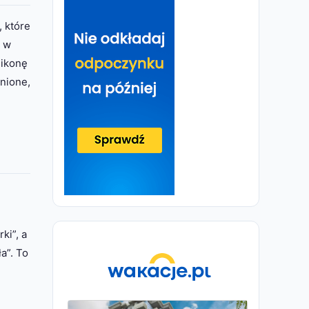
, które
o w
 ikonę
enione,
ki”, a
a”. To