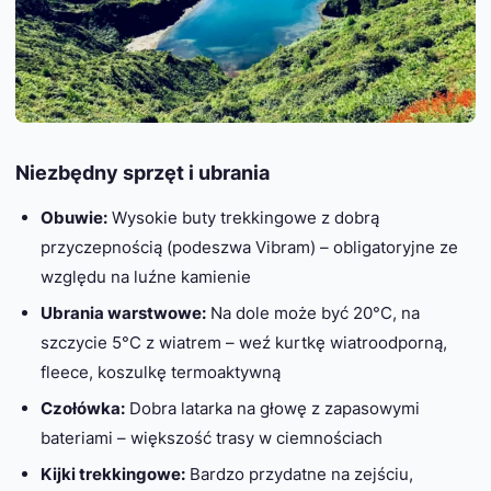
Niezbędny sprzęt i ubrania
Obuwie:
Wysokie buty trekkingowe z dobrą
przyczepnością (podeszwa Vibram) – obligatoryjne ze
względu na luźne kamienie
Ubrania warstwowe:
Na dole może być 20°C, na
szczycie 5°C z wiatrem – weź kurtkę wiatroodporną,
fleece, koszulkę termoaktywną
Czołówka:
Dobra latarka na głowę z zapasowymi
bateriami – większość trasy w ciemnościach
Kijki trekkingowe:
Bardzo przydatne na zejściu,