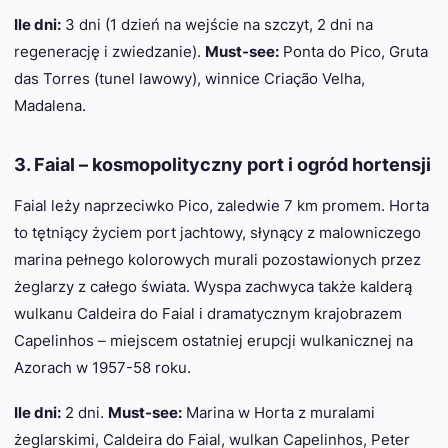
Ile dni:
3 dni (1 dzień na wejście na szczyt, 2 dni na
regenerację i zwiedzanie).
Must-see:
Ponta do Pico, Gruta
das Torres (tunel lawowy), winnice Criação Velha,
Madalena.
3. Faial – kosmopolityczny port i ogród hortensji
Faial leży naprzeciwko Pico, zaledwie 7 km promem. Horta
to tętniący życiem port jachtowy, słynący z malowniczego
marina pełnego kolorowych murali pozostawionych przez
żeglarzy z całego świata. Wyspa zachwyca także kalderą
wulkanu Caldeira do Faial i dramatycznym krajobrazem
Capelinhos – miejscem ostatniej erupcji wulkanicznej na
Azorach w 1957-58 roku.
Ile dni:
2 dni.
Must-see:
Marina w Horta z muralami
żeglarskimi, Caldeira do Faial, wulkan Capelinhos, Peter