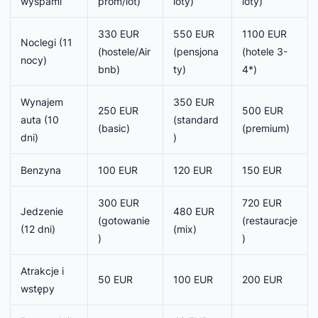
wyspami
prom/lot)
loty)
loty)
330 EUR
550 EUR
1100 EUR
Noclegi (11
(hostele/Air
(pensjona
(hotele 3-
nocy)
bnb)
ty)
4*)
Wynajem
350 EUR
250 EUR
500 EUR
auta (10
(standard
(basic)
(premium)
dni)
)
Benzyna
100 EUR
120 EUR
150 EUR
300 EUR
720 EUR
Jedzenie
480 EUR
(gotowanie
(restauracje
(12 dni)
(mix)
)
)
Atrakcje i
50 EUR
100 EUR
200 EUR
wstępy