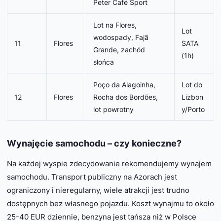
Peter Café Sport
Lot na Flores,
Lot
wodospady, Fajã
11
Flores
SATA
Grande, zachód
(1h)
słońca
Poço da Alagoinha,
Lot do
12
Flores
Rocha dos Bordões,
Lizbon
lot powrotny
y/Porto
Wynajęcie samochodu – czy konieczne?
Na każdej wyspie zdecydowanie rekomendujemy wynajem
samochodu. Transport publiczny na Azorach jest
ograniczony i nieregularny, wiele atrakcji jest trudno
dostępnych bez własnego pojazdu. Koszt wynajmu to około
25-40 EUR dziennie, benzyna jest tańsza niż w Polsce