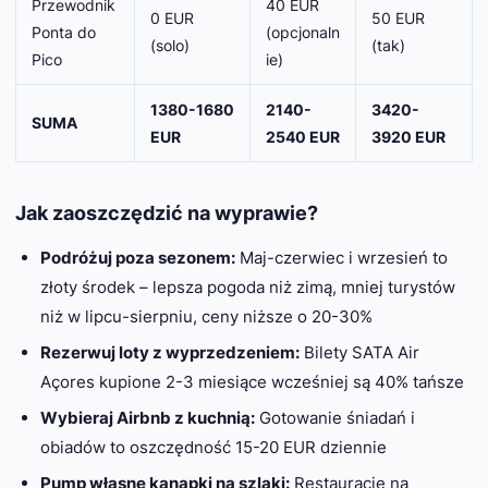
Przewodnik
40 EUR
0 EUR
50 EUR
Ponta do
(opcjonaln
(solo)
(tak)
Pico
ie)
1380-1680
2140-
3420-
SUMA
EUR
2540 EUR
3920 EUR
Jak zaoszczędzić na wyprawie?
Podróżuj poza sezonem:
Maj-czerwiec i wrzesień to
złoty środek – lepsza pogoda niż zimą, mniej turystów
niż w lipcu-sierpniu, ceny niższe o 20-30%
Rezerwuj loty z wyprzedzeniem:
Bilety SATA Air
Açores kupione 2-3 miesiące wcześniej są 40% tańsze
Wybieraj Airbnb z kuchnią:
Gotowanie śniadań i
obiadów to oszczędność 15-20 EUR dziennie
Pump własne kanapki na szlaki:
Restauracje na