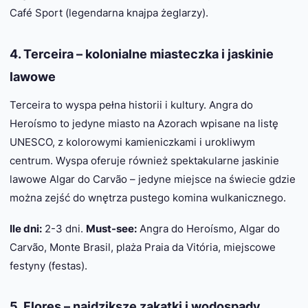
Café Sport (legendarna knajpa żeglarzy).
4. Terceira – kolonialne miasteczka i jaskinie
lawowe
Terceira to wyspa pełna historii i kultury. Angra do
Heroísmo to jedyne miasto na Azorach wpisane na listę
UNESCO, z kolorowymi kamieniczkami i urokliwym
centrum. Wyspa oferuje również spektakularne jaskinie
lawowe Algar do Carvão – jedyne miejsce na świecie gdzie
można zejść do wnętrza pustego komina wulkanicznego.
Ile dni:
2-3 dni.
Must-see:
Angra do Heroísmo, Algar do
Carvão, Monte Brasil, plaża Praia da Vitória, miejscowe
festyny (festas).
5. Flores – najdziksze zakątki i wodospady