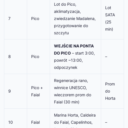
Lot do Pico,
Lot
aklimatyzacja,
SATA
7
Pico
zwiedzanie Madalena,
(25
przygotowanie do
min)
szczytu
WEJŚCIE NA PONTA
DO PICO
– start 3:00,
8
Pico
–
powrót ~13:00,
odpoczynek
Regeneracja rano,
Prom
Pico +
winnice UNESCO,
9
do
Faial
wieczorem prom do
Horta
Faial (30 min)
Marina Horta, Caldeira
10
Faial
do Faial, Capelinhos,
–