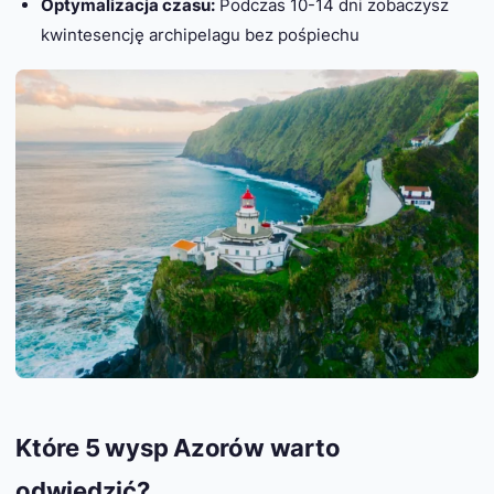
Optymalizacja czasu:
Podczas 10-14 dni zobaczysz
kwintesencję archipelagu bez pośpiechu
Które 5 wysp Azorów warto
odwiedzić?