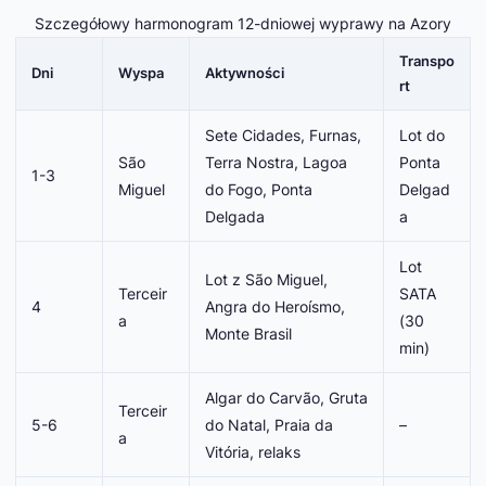
Szczegółowy harmonogram 12-dniowej wyprawy na Azory
Transpo
Dni
Wyspa
Aktywności
rt
Sete Cidades, Furnas,
Lot do
São
Terra Nostra, Lagoa
Ponta
1-3
Miguel
do Fogo, Ponta
Delgad
Delgada
a
Lot
Lot z São Miguel,
Terceir
SATA
4
Angra do Heroísmo,
a
(30
Monte Brasil
min)
Algar do Carvão, Gruta
Terceir
5-6
do Natal, Praia da
–
a
Vitória, relaks