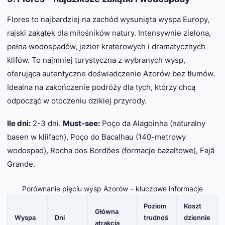
Flores to najbardziej na zachód wysunięta wyspa Europy,
rajski zakątek dla miłośników natury. Intensywnie zielona,
pełna wodospadów, jezior kraterowych i dramatycznych
klifów. To najmniej turystyczna z wybranych wysp,
oferująca autentyczne doświadczenie Azorów bez tłumów.
Idealna na zakończenie podróży dla tych, którzy chcą
odpocząć w otoczeniu dzikiej przyrody.
Ile dni:
2-3 dni.
Must-see:
Poço da Alagoinha (naturalny
basen w kliifach), Poço do Bacalhau (140-metrowy
wodospad), Rocha dos Bordões (formacje bazaltowe), Fajã
Grande.
Porównanie pięciu wysp Azorów – kluczowe informacje
Poziom
Koszt
Główna
Wyspa
Dni
trudnoś
dziennie
atrakcja