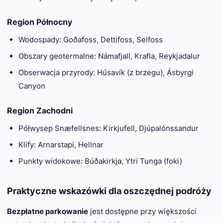
Region Północny
Wodospady: Goðafoss, Dettifoss, Selfoss
Obszary geotermalne: Námafjall, Krafla, Reykjadalur
Obserwacja przyrody: Húsavík (z brzegu), Ásbyrgi
Canyon
Region Zachodni
Półwysep Snæfellsnes: Kirkjufell, Djúpalónssandur
Klify: Arnarstapi, Hellnar
Punkty widokowe: Búðakirkja, Ytri Tunga (foki)
Praktyczne wskazówki dla oszczędnej podróży
Bezpłatne parkowanie
jest dostępne przy większości