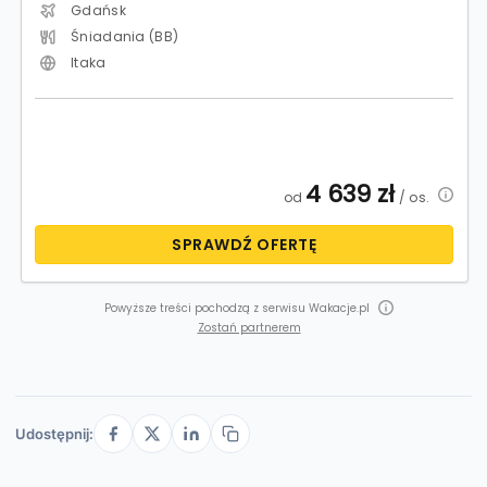
Gdańsk
Śniadania (BB)
Itaka
4 639
zł
od
/ os.
SPRAWDŹ OFERTĘ
Powyższe treści pochodzą z serwisu Wakacje.pl
Zostań partnerem
Udostępnij: