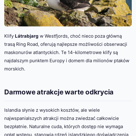
Klify
Látrabjarg
w Westfjords, choć nieco poza główną
trasą Ring Road, oferują najlepsze możliwości obserwacji
maskonurów atlantyckich. Te 14-kilometrowe klify są
najdalszym punktem Europy i domem dla milionów ptaków
morskich.
Darmowe atrakcje warte odkrycia
Islandia słynie z wysokich kosztów, ale wiele
najwspanialszych atrakcji można zwiedzać całkowicie
bezpłatnie. Naturalne cuda, których dostęp nie wymaga
opłat wstępu, stanowią rdzeń islandzkiego doświadczenia