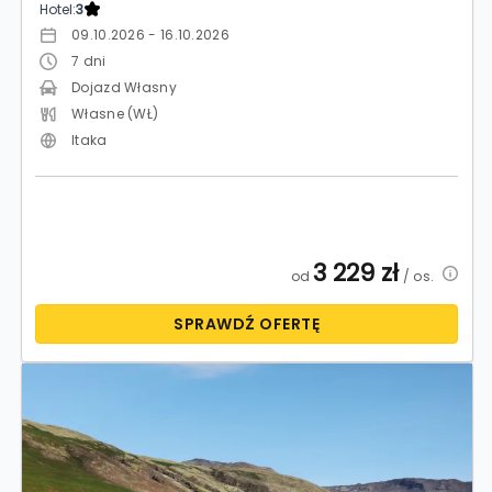
Hotel:
3
09.10.2026 - 16.10.2026
7
dni
Dojazd Własny
Własne (WŁ)
Itaka
3 229
zł
od
/ os.
SPRAWDŹ OFERTĘ