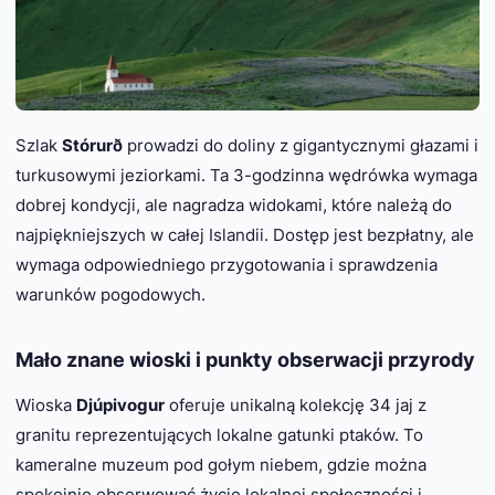
Szlak
Stórurð
prowadzi do doliny z gigantycznymi głazami i
turkusowymi jeziorkami. Ta 3-godzinna wędrówka wymaga
dobrej kondycji, ale nagradza widokami, które należą do
najpiękniejszych w całej Islandii. Dostęp jest bezpłatny, ale
wymaga odpowiedniego przygotowania i sprawdzenia
warunków pogodowych.
Mało znane wioski i punkty obserwacji przyrody
Wioska
Djúpivogur
oferuje unikalną kolekcję 34 jaj z
granitu reprezentujących lokalne gatunki ptaków. To
kameralne muzeum pod gołym niebem, gdzie można
spokojnie obserwować życie lokalnej społeczności i