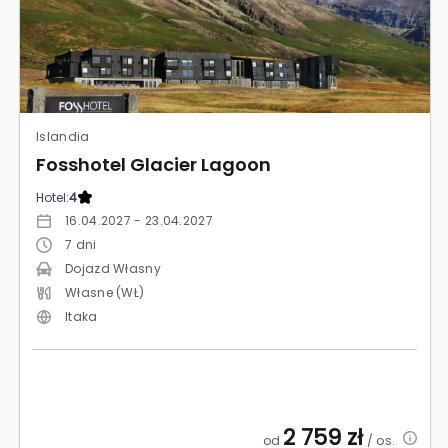
Islandia
Fosshotel Glacier Lagoon
Hotel:
4
16.04.2027 - 23.04.2027
7
dni
Dojazd Własny
Własne (WŁ)
Itaka
2 759
zł
od
/ os.