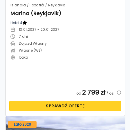
Islandia / Faxaflói / Reykjavik
Marina (Reykjavik)
Hotel:
4
13.01.2027 - 20.01.2027
7
dni
Dojazd Własny
Własne (WŁ)
Itaka
2 799
zł
od
/ os.
SPRAWDŹ OFERTĘ
Lato 2026