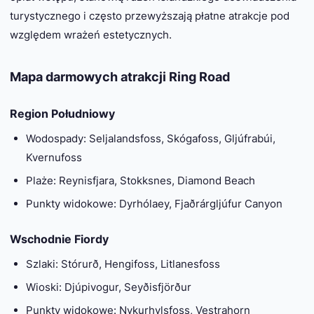
turystycznego i często przewyższają płatne atrakcje pod
względem wrażeń estetycznych.
Mapa darmowych atrakcji Ring Road
Region Południowy
Wodospady: Seljalandsfoss, Skógafoss, Gljúfrabúi,
Kvernufoss
Plaże: Reynisfjara, Stokksnes, Diamond Beach
Punkty widokowe: Dyrhólaey, Fjaðrárgljúfur Canyon
Wschodnie Fiordy
Szlaki: Stórurð, Hengifoss, Litlanesfoss
Wioski: Djúpivogur, Seyðisfjörður
Punkty widokowe: Nykurhylsfoss, Vestrahorn