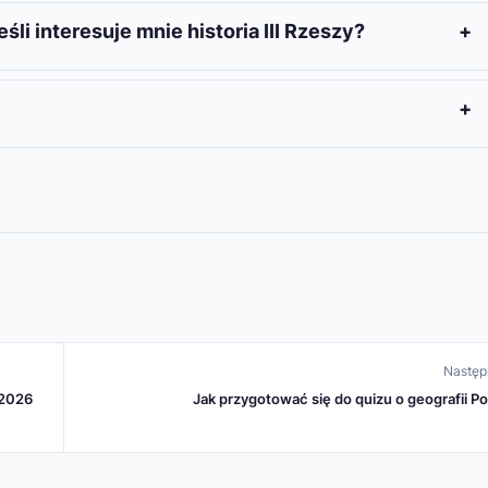
umentalne budynki, z których część jest wykorzystywana
śli interesuje mnie historia III Rzeszy?
storii III Rzeszy, które oferuje wgląd w architekturę i
italizację i adaptację, by w pełni wykorzystać jej potencjał
Następ
 2026
Jak przygotować się do quizu o geografii Po