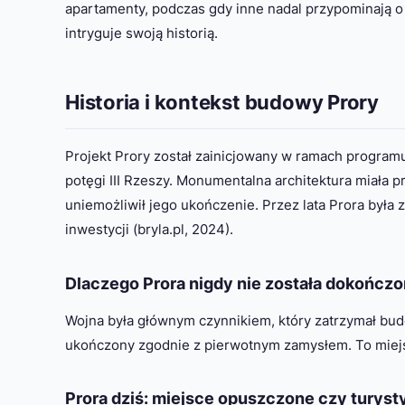
apartamenty, podczas gdy inne nadal przypominają o
intryguje swoją historią.
Historia i kontekst budowy Prory
Projekt Prory został zainicjowany w ramach programu 
potęgi III Rzeszy. Monumentalna architektura miała p
uniemożliwił jego ukończenie. Przez lata Prora była
inwestycji (bryla.pl, 2024).
Dlaczego Prora nigdy nie została dokończ
Wojna była głównym czynnikiem, który zatrzymał budo
ukończony zgodnie z pierwotnym zamysłem. To miejsce
Prora dziś: miejsce opuszczone czy turyst