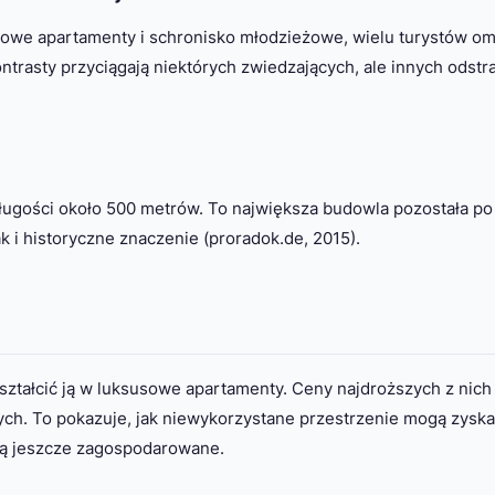
sowe apartamenty i schronisko młodzieżowe, wielu turystów omi
trasty przyciągają niektórych zwiedzających, ale innych odstr
ługości około 500 metrów. To największa budowla pozostała po I
k i historyczne znaczenie (proradok.de, 2015).
ształcić ją w luksusowe apartamenty. Ceny najdroższych z nich
otych. To pokazuje, jak niewykorzystane przestrzenie mogą zysk
są jeszcze zagospodarowane.