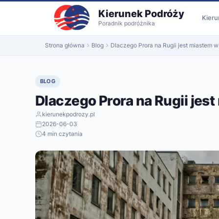
do
Kierunek Podróży
treści
Kieru
Poradnik podróżnika
Strona główna
Blog
Dlaczego Prora na Rugii jest miastem 
BLOG
Dlaczego Prora na Rugii je
kierunekpodrozy.pl
2026-06-03
4 min czytania