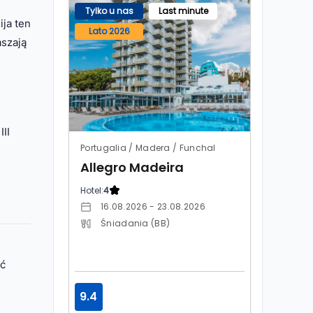
Tylko u nas
Last minute
ja ten
Lato 2026
aszają
II
Portugalia / Madera / Funchal
Allegro Madeira
Hotel:
4
16.08.2026 - 23.08.2026
Śniadania (BB)
ać
9.4