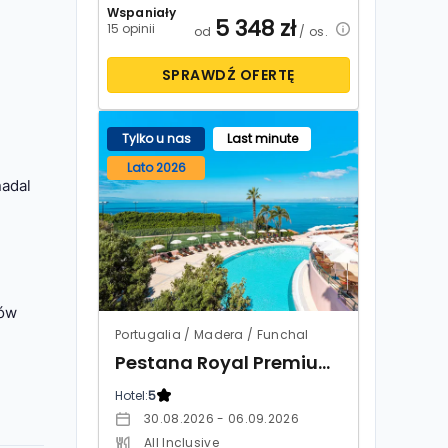
Wspaniały
5 348
zł
15 opinii
od
/ os.
SPRAWDŹ OFERTĘ
Tylko u nas
Last minute
Lato 2026
nadal
nów
Portugalia / Madera / Funchal
Pestana Royal Premium All Inclusive Ocean & Spa
Hotel:
5
30.08.2026 - 06.09.2026
All Inclusive