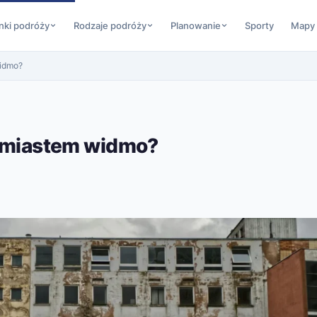
nki podróży
Rodzaje podróży
Planowanie
Sporty
Mapy
widmo?
st miastem widmo?