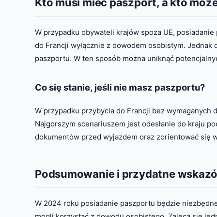
Kto musi mieć paszport, a kto mo
W przypadku obywateli krajów spoza UE, posiadanie 
do Francji wyłącznie z dowodem osobistym. Jednak dl
paszportu. W ten sposób można uniknąć potencjalnyc
Co się stanie, jeśli nie masz paszportu?
W przypadku przybycia do Francji bez wymaganych 
Najgorszym scenariuszem jest odesłanie do kraju p
dokumentów przed wyjazdem oraz zorientować się w
Podsumowanie i przydatne wskazów
W 2024 roku posiadanie paszportu będzie niezbędne
mogli korzystać z dowodu osobistego. Zaleca się je