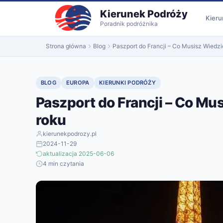
do
Kierunek Podróży
treści
Kieru
Poradnik podróżnika
Strona główna
Blog
Paszport do Francji – Co Musisz Wiedz
BLOG
EUROPA
KIERUNKI PODRÓŻY
Paszport do Francji – Co M
roku
kierunekpodrozy.pl
2024-11-29
aktualizacja 2025-06-06
4 min czytania