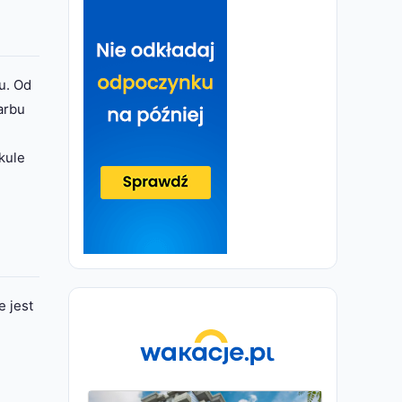
u. Od
arbu
kule
 jest