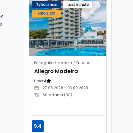
Tylko u nas
Last minute
Lato 2026
by
o
Portugalia / Madera / Funchal
Allegro Madeira
Hotel:
4
27.08.2026 - 03.09.2026
Śniadania (BB)
9.4