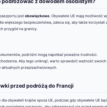
że podróżować z dowodem osobistym?
paszportu jest
obowiązkowe
. Obywatele UE mają możliwość w
a większego bezpieczeństwa, zaleca się, aby także korzystali 
h przygód na granicy.
dokumentów, podróżni mogą napotkać poważne trudności.
ochodzenia. Aby tego uniknąć, warto sprawdzić ważność swoich
 aktualnych przepisachwizowych.
ki przed podróżą do Francji
 dla obywateli krajów spoza UE, podczas gdy obywatele UE bę
dnak posiadanie paszportu, aby zabezpieczyć się przed ewentua