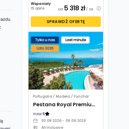
Wspaniały
5 318
zł
15 opinii
od
/ os.
jazdu
SPRAWDŹ OFERTĘ
z
Tylko u nas
Last minute
Lato 2026
Portugalia / Madera / Funchal
Pestana Royal Premium All Inclusive Ocean & Spa
Hotel:
5
30.08.2026 - 06.09.2026
dą
All Inclusive
lnymi