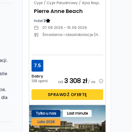
Cypr / Cypr Południowy / Ayia Napa
Pierre Anne Beach
Hotel:
3
07.09.2026 - 15.09.2026
Śniadania i obiadokolacje (HB)
cji.
7.5
stie
Dobry
3 308
zł
138 opinii
od
/ os.
cie.
SPRAWDŹ OFERTĘ
 dla
Tylko u nas
Last minute
Lato 2026