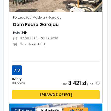
Portugalia / Madera / Garajau
Dom Pedro Garajau
Hotel:
3
27.08.2026 - 03.09.2026
Śniadania (BB)
7.3
Dobry
3 421
zł
98 opinii
od
/ os.
SPRAWDŹ OFERTĘ
Tylko u nas
Last minute
Lato 2026