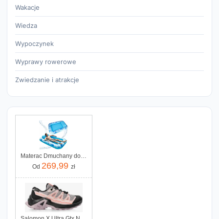
Wakacje
Wiedza
Wypoczynek
Wyprawy rowerowe
Zwiedzanie i atrakcje
Materac Dmuchany do Pływania Leżak do Opalania z Poduszką 175cm Niebieski
269,99
Od
zł
Salomon X Ultra Gtx Nirva Black Coral