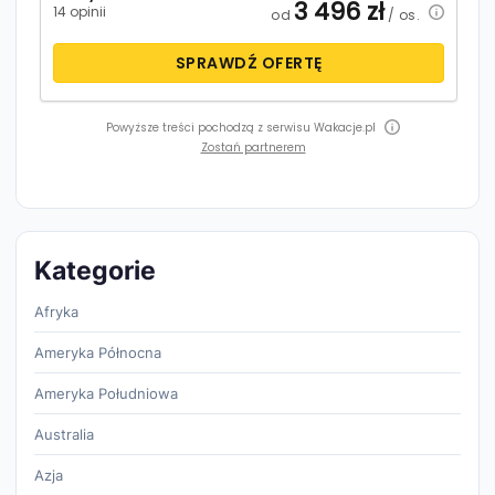
3 496
zł
14 opinii
od
/ os.
SPRAWDŹ OFERTĘ
Powyższe treści pochodzą z serwisu Wakacje.pl
Zostań partnerem
Kategorie
Afryka
Ameryka Północna
Ameryka Południowa
Australia
Azja