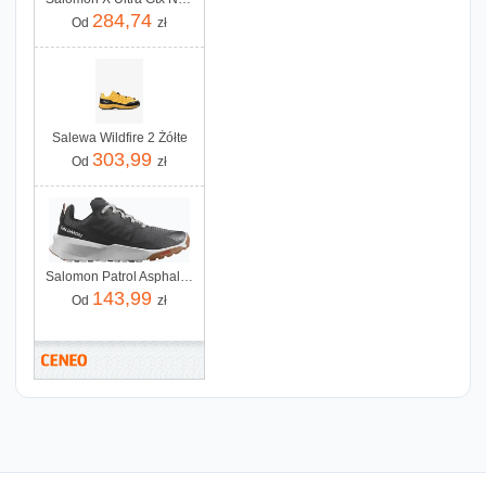
284,74
Od
zł
Salewa Wildfire 2 Żółte
303,99
Od
zł
Salomon Patrol Asphalt Rainy Day Pecan Brown
143,99
Od
zł