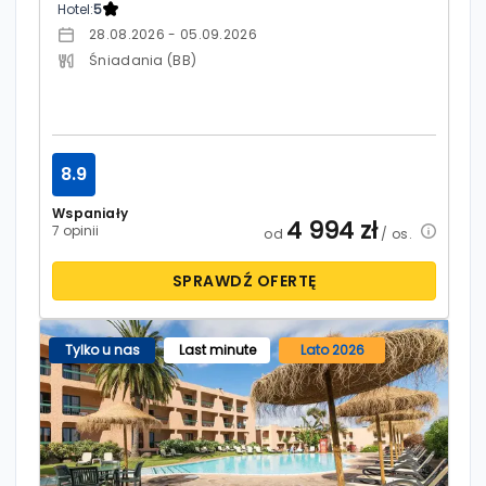
Hotel:
5
28.08.2026 - 05.09.2026
Śniadania (BB)
8.9
Wspaniały
4 994
zł
7 opinii
od
/ os.
SPRAWDŹ OFERTĘ
Tylko u nas
Last minute
Lato 2026