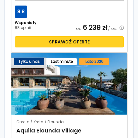
8.8
Wspaniały
6 239
zł
88 opinii
od
/ os.
SPRAWDŹ OFERTĘ
Tylko u nas
Last minute
Lato 2026
Grecja / Kreta / Elounda
Aquila Elounda Village