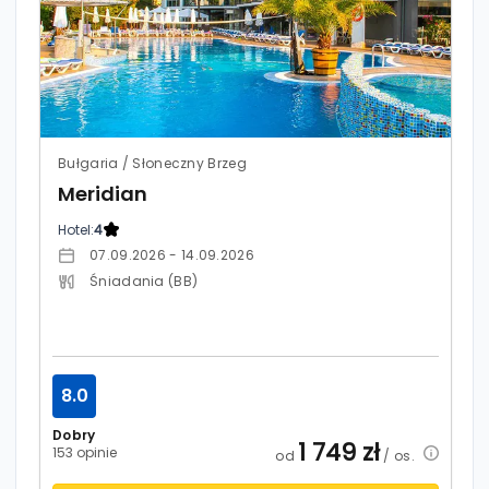
Bułgaria / Słoneczny Brzeg
Meridian
Hotel:
4
07.09.2026 - 14.09.2026
Śniadania (BB)
8.0
Dobry
1 749
zł
153 opinie
od
/ os.