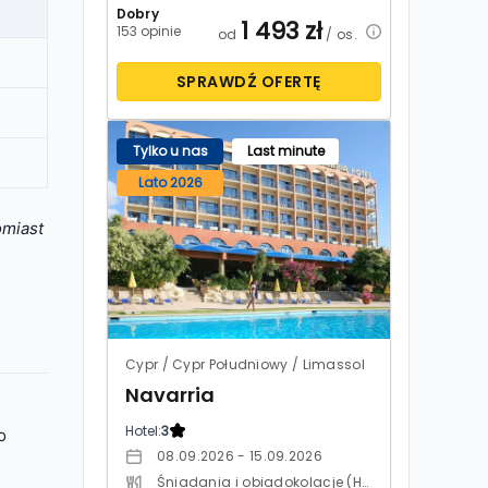
Dobry
1 493
zł
153 opinie
od
/ os.
SPRAWDŹ OFERTĘ
Tylko u nas
Last minute
Lato 2026
omiast
Cypr / Cypr Południowy / Limassol
Navarria
Hotel:
3
o
08.09.2026 - 15.09.2026
Śniadania i obiadokolacje (HB)