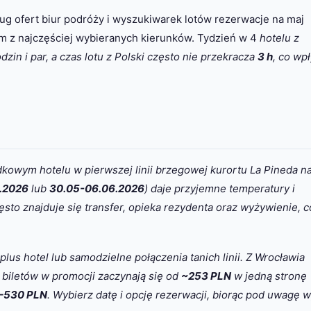
ug ofert biur podróży i wyszukiwarek lotów rezerwacje na maj
ym z najczęściej wybieranych kierunków. Tydzień w 4
hotelu z
zin i par, a czas lotu z Polski często nie przekracza
3 h
, co wp
dkowym hotelu w pierwszej linii brzegowej kurortu La Pineda n
.2026
lub
30.05-06.06.2026
) daje przyjemne temperatury i
sto znajduje się transfer, opieka rezydenta oraz wyżywienie, c
plus hotel lub samodzielne połączenia tanich linii. Z Wrocławia
 biletów w promocji zaczynają się od
~253 PLN
w jedną stronę
–530 PLN
. Wybierz datę i opcję rezerwacji, biorąc pod uwagę