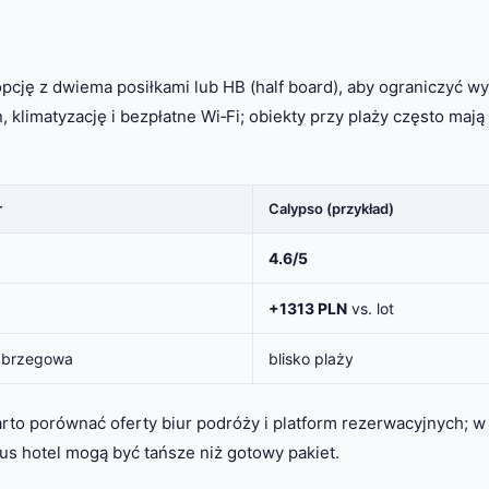
ję z dwiema posiłkami lub HB (half board), aby ograniczyć wy
 klimatyzację i bezpłatne Wi‑Fi; obiekty przy plaży często maj
r
Calypso (przykład)
4.6/5
+1313 PLN
vs. lot
a brzegowa
blisko plaży
arto porównać oferty biur podróży i platform rezerwacyjnych; w
us hotel mogą być tańsze niż gotowy pakiet.