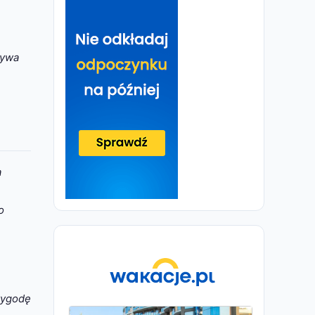
ływa
a
o
 wygodę