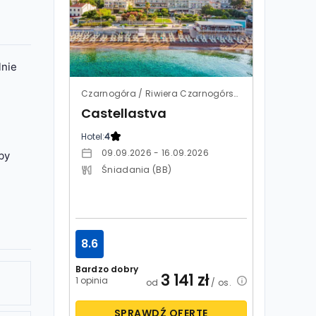
lnie
Czarnogóra / Riwiera Czarnogórska / Petrovac
Castellastva
Hotel:
4
09.09.2026 - 16.09.2026
by
Śniadania (BB)
8.6
Bardzo dobry
3 141
zł
1 opinia
od
/ os.
SPRAWDŹ OFERTĘ