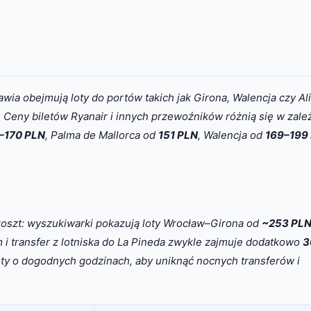
awia obejmują loty do portów takich jak Girona, Walencja czy Al
 Ceny biletów Ryanair i innych przewoźników różnią się w zale
–170 PLN
, Palma de Mallorca od
151 PLN
, Walencja od
169–199
oszt: wyszukiwarki pokazują loty Wrocław–Girona od
~253 PL
 transfer z lotniska do La Pineda zwykle zajmuje dodatkowo
3
oty o dogodnych godzinach, aby uniknąć nocnych transferów i