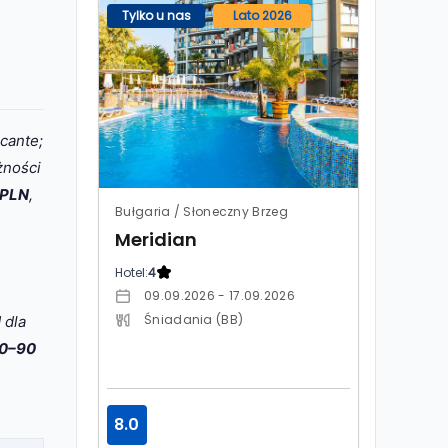
Tylko u nas
Lato 2026
icante;
żności
 PLN
,
Bułgaria / Słoneczny Brzeg
Meridian
Hotel:
4
09.09.2026 - 17.09.2026
Śniadania (BB)
N
dla
0–90
8.0