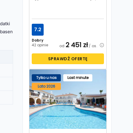
datki
7.2
ą basen
Dobry
2 451
zł
42 opinie
od
/ os.
SPRAWDŹ OFERTĘ
Tylko u nas
Last minute
Lato 2026