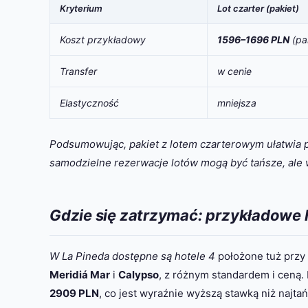
Kryterium
Lot czarter (pakiet)
Koszt przykładowy
1596–1696 PLN
(pa
Transfer
w cenie
Elastyczność
mniejsza
Podsumowując, pakiet z lotem czarterowym ułatwia p
samodzielne rezerwacje lotów mogą być tańsze, ale wy
Gdzie się zatrzymać: przykładowe h
W La Pineda dostępne są hotele 4
położone tuż przy 
Meridiá Mar
i
Calypso
, z różnym standardem i ceną.
2909 PLN
, co jest wyraźnie wyższą stawką niż najta