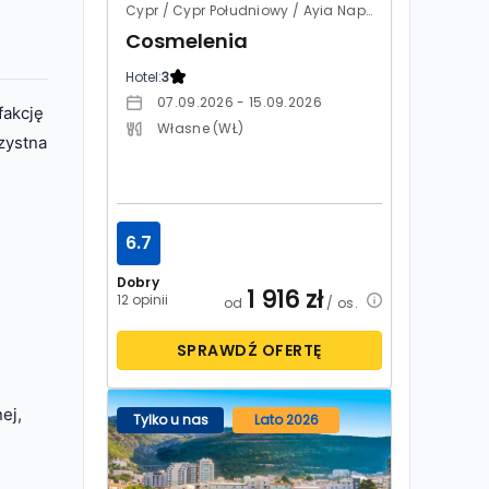
Cypr / Cypr Południowy / Ayia Napa
Cosmelenia
Hotel:
3
07.09.2026 - 15.09.2026
fakcję
Własne (WŁ)
rzystna
6.7
Dobry
1 916
zł
12 opinii
od
/ os.
SPRAWDŹ OFERTĘ
ej,
Tylko u nas
Lato 2026