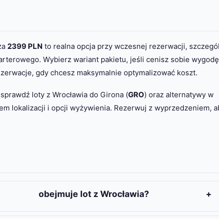
za
2399 PLN
to realna opcja przy wczesnej rezerwacji, szczegó
czarterowego. Wybierz wariant pakietu, jeśli cenisz sobie wygodę
rezerwacje, gdy chcesz maksymalnie optymalizować koszt.
sprawdź loty z Wrocławia do Girona (
GRO
) oraz alternatywy w
ątem lokalizacji i opcji wyżywienia. Rezerwuj z wyprzedzeniem, a
obejmuje lot z Wrocławia?
en pakiet (lot + hotel + transfer), ale często cena
2399 PLN