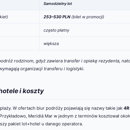
Samodzielny lot
kiet)
253–530 PLN
(bilet w promocji)
często płatny
większa
odróż rodzinom, gdyż zawiera transfer i opiekę rezydenta, nat
magają organizacji transferu i logistyki.
otele i koszty
plaży. W ofertach biur podróży pojawiają się nazwy takie jak
4R
 Przykładowo, Meridiá Mar w jednym z terminów kosztował okoł
ńszy pakiet lot+hotel u danego operatora.