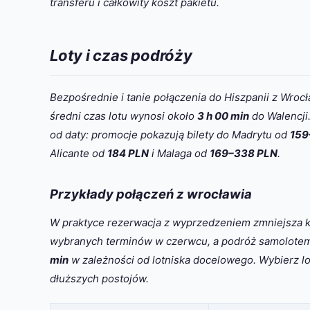
transferu i całkowity koszt pakietu.
Loty i czas podróży
Bezpośrednie i tanie połączenia do Hiszpanii z Wrocł
średni czas lotu wynosi około
3 h 00 min
do Walencji.
od daty: promocje pokazują bilety do Madrytu od
159
Alicante od
184 PLN
i Malaga od
169–338 PLN
.
Przykłady połączeń z wrocławia
W praktyce rezerwacja z wyprzedzeniem zmniejsza k
wybranych terminów w czerwcu, a podróż samolotem i
min
w zależności od lotniska docelowego. Wybierz l
dłuższych postojów.