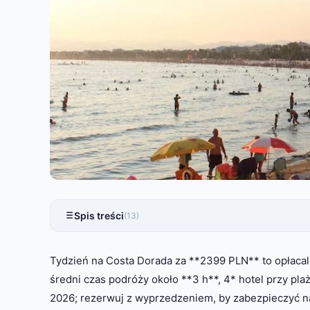
Spis treści
(13)
Tydzień na Costa Dorada za **2399 PLN** to opłacalna
średni czas podróży około **3 h**, 4* hotel przy pl
2026; rezerwuj z wyprzedzeniem, by zabezpieczyć n