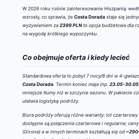
W 2026 roku rośnie zainteresowanie Hiszpanią: wedł
wzrosły, co sprawia, że
Costa Dorada
staje się jedn
wyżywieniem za
2399 PLN
to opcja budżetowa dla rod
na wygodę krótkiego wypoczynku.
Co obejmuje oferta i kiedy lecieć
Standardowa oferta to pobyt 7 nocy/8 dni w 4-gwiaz
Costa Dorada
. Termin koniec maja (np.
23.05-30.05
mniejsze tłumy niż w szczycie sezonu. W pakiecie czę
ułatwia logistykę podróży.
Biura podróży oferują różne warianty: lot czarterowy 
dostępne są połączenia czarterowe i regularne; ceny
(Girona) a w innych terminach kształtują się od
~290