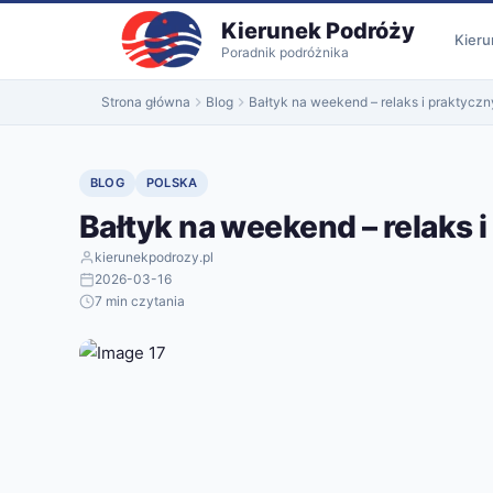
do
Kierunek Podróży
treści
Kieru
Poradnik podróżnika
Strona główna
Blog
Bałtyk na weekend – relaks i praktycz
BLOG
POLSKA
Bałtyk na weekend – relaks 
kierunekpodrozy.pl
2026-03-16
7 min czytania