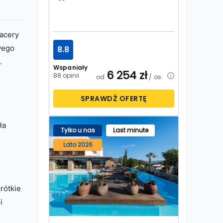
acery
wego
8.8
.
Wspaniały
6 254
zł
88 opinii
od
/ os.
SPRAWDŹ OFERTĘ
ła
Tylko u nas
Last minute
Lato 2026
krótkie
i