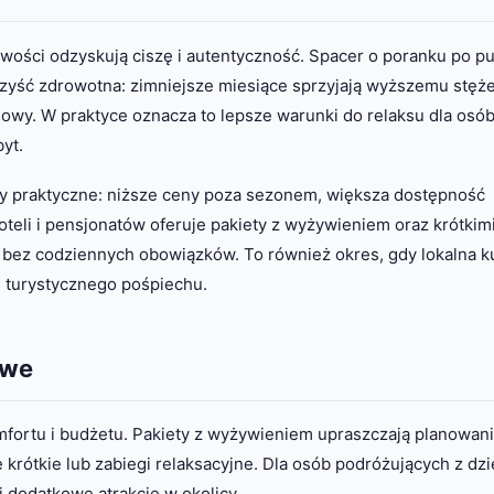
ości odzyskują ciszę i autentyczność. Spacer o poranku po pu
korzyść zdrowotna: zimniejsze miesiące sprzyjają wyższemu stęż
wy. W praktyce oznacza to lepsze warunki do relaksu dla osó
yt.
y praktyczne: niższe ceny poza sezonem, większa dostępność
teli i pensjonatów oferuje pakiety z wyżywieniem oraz krótkim
 bez codziennych obowiązków. To również okres, gdy lokalna k
i turystycznego pośpiechu.
owe
ortu i budżetu. Pakiety z wyżywieniem upraszczają planowani
 krótkie lub zabiegi relaksacyjne. Dla osób podróżujących z dz
i dodatkowe atrakcje w okolicy.