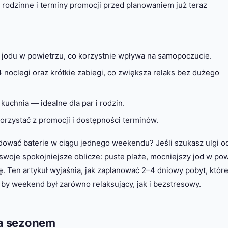
y rodzinne i terminy promocji przed planowaniem już teraz
e jodu w powietrzu, co korzystnie wpływa na samopoczucie.
noclegi oraz krótkie zabiegi, co zwiększa relaks bez dużego
kuchnia — idealne dla par i rodzin.
rzystać z promocji i dostępności terminów.
dować baterie w ciągu jednego weekendu? Jeśli szukasz ulgi o
oje spokojniejsze oblicze: puste plaże, mocniejszy jod w pow
ę. Ten artykuł wyjaśnia, jak zaplanować 2–4 dniowy pobyt, któr
 by weekend był zarówno relaksujący, jak i bezstresowy.
za sezonem