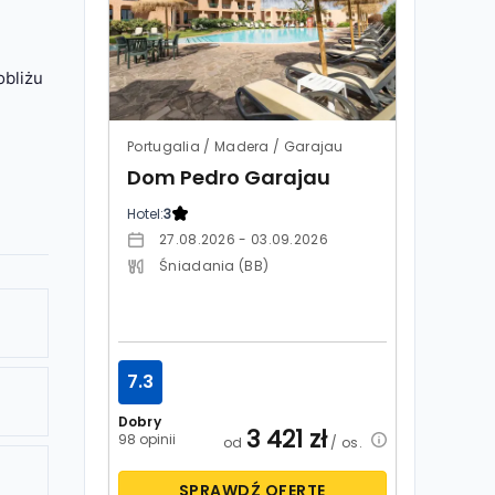
obliżu
Portugalia / Madera / Garajau
Dom Pedro Garajau
Hotel:
3
27.08.2026 - 03.09.2026
Śniadania (BB)
7.3
Dobry
3 421
zł
98 opinii
od
/ os.
SPRAWDŹ OFERTĘ