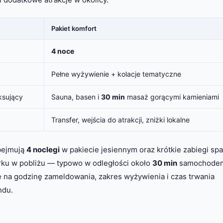
Pakiet komfort
4 noce
Pełne wyżywienie + kolacje tematyczne
ksujący
Sauna, basen i
30 min
masaż gorącymi kamieniami
Transfer, wejścia do atrakcji, zniżki lokalne
obejmują
4 noclegi
w pakiecie jesiennym oraz krótkie zabiegi sp
rku w pobliżu — typowo w odległości około
30 min
samochode
 na godzinę zameldowania, zakres wyżywienia i czas trwania
ndu.