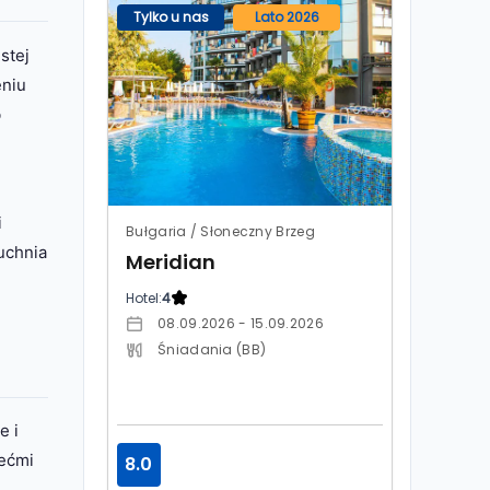
Tylko u nas
Lato 2026
stej
eniu
b
i
Bułgaria / Słoneczny Brzeg
uchnia
Meridian
Hotel:
4
08.09.2026 - 15.09.2026
Śniadania (BB)
e i
iećmi
8.0