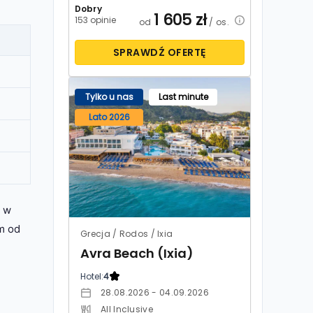
Dobry
1 605
zł
153 opinie
od
/ os.
SPRAWDŹ OFERTĘ
Tylko u nas
Last minute
Lato 2026
a w
m od
Grecja / Rodos / Ixia
Avra Beach (Ixia)
Hotel:
4
28.08.2026 - 04.09.2026
All Inclusive