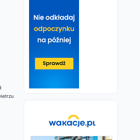
d
ietrzu
e