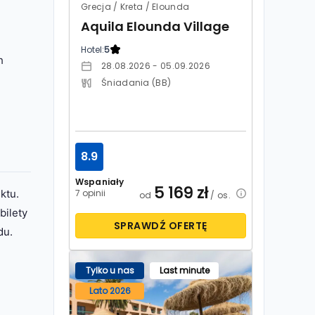
Grecja / Kreta / Elounda
Aquila Elounda Village
Hotel:
5
h
28.08.2026 - 05.09.2026
Śniadania (BB)
8.9
Wspaniały
5 169
zł
ktu.
7 opinii
od
/ os.
bilety
SPRAWDŹ OFERTĘ
du.
Tylko u nas
Last minute
Lato 2026