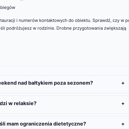
abiegów
stauracji i numerów kontaktowych do obiektu. Sprawdź, czy w p
jeśli podróżujesz w rodzinie. Drobne przygotowania zwiększają
eekend nad bałtykiem poza sezonem?
czyć dojazd, dwa pełne dni aktywności i poranną regenerację
spacer, zabieg spa i próbę lokalnej kuchni bez pośpiechu.
zi w relaksie?
rodzaju atrakcji, aby nie przeładować planu.
 przygotowanie minimalizuje dyskomfort. Warstwowe
lan czynią pobyt przyjemnym. Nawet w chłodniejsze dni
eśli mam ograniczenia dietetyczne?