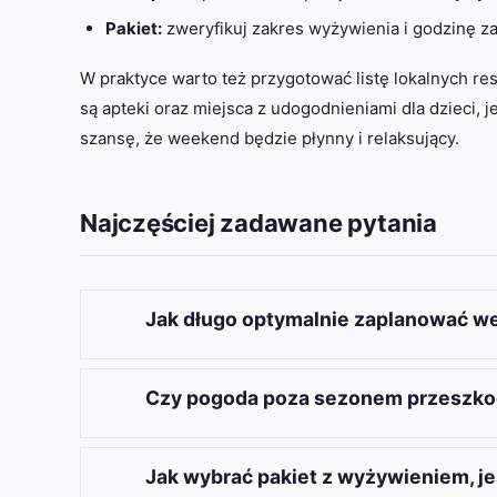
Pakiet:
zweryfikuj zakres wyżywienia i godzinę z
W praktyce warto też przygotować listę lokalnych re
są apteki oraz miejsca z udogodnieniami dla dzieci, 
szansę, że weekend będzie płynny i relaksujący.
Najczęściej zadawane pytania
Jak długo optymalnie zaplanować w
Optymalny czas to
3–4 dni
, co pozwala połą
przed powrotem. Taki przedział daje czas na 
Czy pogoda poza sezonem przeszkod
Przy krótszych wypadach skup się na jednym 
Pogoda może być zmienna, ale odpowiednie
ubranie, wodoodporne obuwie i elastyczny p
Jak wybrać pakiet z wyżywieniem, j