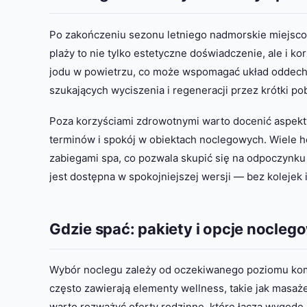
Po zakończeniu sezonu letniego nadmorskie miejscow
plaży to nie tylko estetyczne doświadczenie, ale i 
jodu w powietrzu, co może wspomagać układ oddecho
szukających wyciszenia i regeneracji przez krótki pob
Poza korzyściami zdrowotnymi warto docenić aspekt
terminów i spokój w obiektach noclegowych. Wiele ho
zabiegami spa, co pozwala skupić się na odpoczynku
jest dostępna w spokojniejszej wersji — bez kolejek 
Gdzie spać: pakiety i opcje nocleg
Wybór noclegu zależy od oczekiwanego poziomu komf
często zawierają elementy wellness, takie jak masaże
warto rozważyć oferty rodzinne, które łączą wygodę 