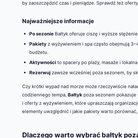
by zaoszczędzić czas i pieniądze. Sprawdź też ofert
Najważniejsze informacje
Po sezonie
Bałtyk oferuje ciszę i wyższe stężeni
Pakiety
z wyżywieniem i spa często obejmują 3–4 
budżetu.
Aktywności
to spacery po plaży, masaże i lokalna 
Rezerwuj
zawsze wcześniej poza sezonem, by sko
Czy krótki wypad nad morze może rzeczywiście nała
codziennego tempa,
Bałtyk
poza sezonem pokazuje sw
i oferty z wyżywieniem, które upraszczają organizacj
elementy uwzględnić i jakie pakiety warto porównać,
Dlaczego warto wybrać bałtyk po