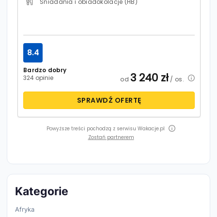
Śniadania i obiadokolacje (HB)
8.4
Bardzo dobry
3 240
zł
324 opinie
od
/ os.
SPRAWDŹ OFERTĘ
Powyższe treści pochodzą z serwisu Wakacje.pl
Zostań partnerem
Kategorie
Afryka