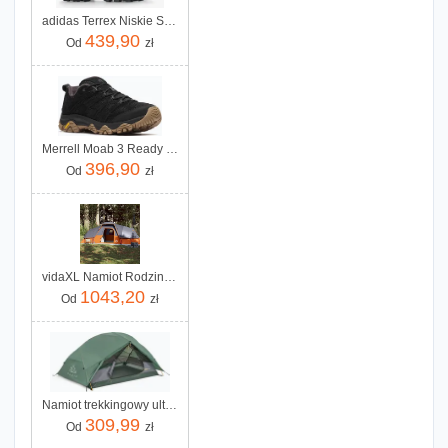
adidas Terrex Niskie Skychaser Ax5 - Core Black/Core Black/Carbon
439,90
Od
zł
Merrell Moab 3 Ready Zip Black
396,90
Od
zł
vidaXL Namiot Rodzinny 11 Os Szaro Pomarańczowy Wodoszczelny 94568
1043,20
Od
zł
Namiot trekkingowy ultralekki 2-osobowy KADVA EXPEDIT 2 PRO zielony Wiosna 2025
309,99
Od
zł