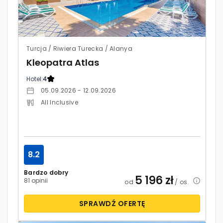
Turcja / Riwiera Turecka / Alanya
Kleopatra Atlas
Hotel:
4
05.09.2026 - 12.09.2026
All Inclusive
8.2
Bardzo dobry
5 196
zł
81 opinii
od
/ os.
SPRAWDŹ OFERTĘ