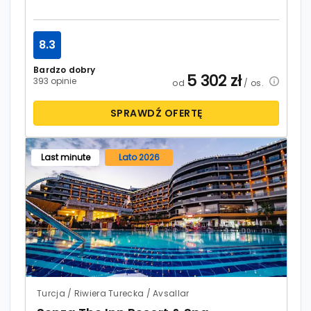
8.3
Bardzo dobry
5 302
zł
393 opinie
od
/ os.
SPRAWDŹ OFERTĘ
Last minute
Lato 2026
Turcja / Riwiera Turecka / Avsallar