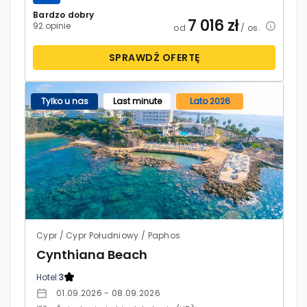
Bardzo dobry
7 016
zł
92 opinie
od
/ os.
SPRAWDŹ OFERTĘ
Tylko u nas
Last minute
Lato 2026
Cypr / Cypr Południowy / Paphos
Cynthiana Beach
Hotel:
3
01.09.2026 - 08.09.2026