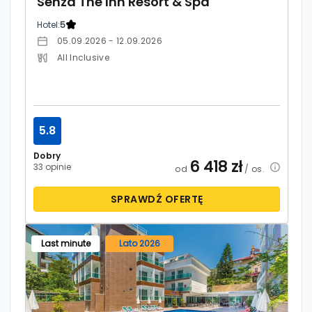
Senza The Inn Resort & Spa
Hotel:
5
05.09.2026 - 12.09.2026
All Inclusive
5.8
Dobry
6 418
zł
33 opinie
od
/ os.
SPRAWDŹ OFERTĘ
Last minute
Lato 2026